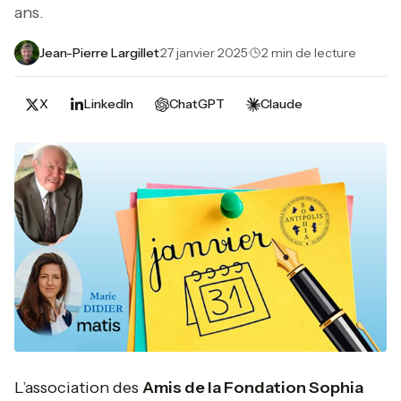
ans.
Jean-Pierre Largillet
·
27 janvier 2025
·
2 min de lecture
X
LinkedIn
ChatGPT
Claude
L’association des
Amis de la Fondation Sophia