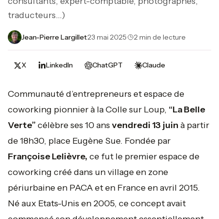
consultants, expert-comptable, photographes,
traducteurs...)
Jean-Pierre Largillet
·
23 mai 2025
·
2 min de lecture
X
LinkedIn
ChatGPT
Claude
Communauté d’entrepreneurs et espace de
coworking pionnier à la Colle sur Loup,
“La Belle
Verte”
célèbre ses 10 ans
vendredi 13 juin
à partir
de 18h30, place Eugène Sue. Fondée par
Françoise Lelièvre,
ce fut le premier espace de
coworking créé dans un village en zone
périurbaine en PACA et en France en avril 2015.
Né aux Etats-Unis en 2005, ce concept avait