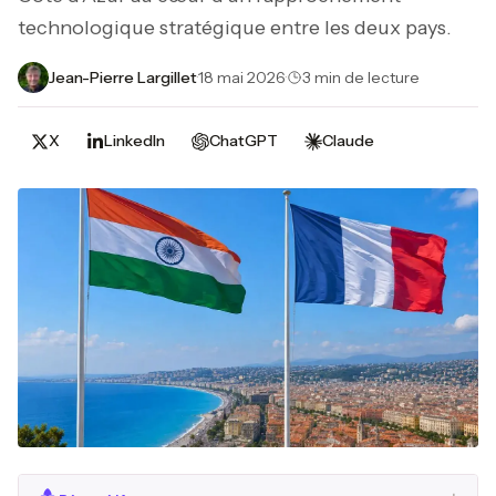
technologique stratégique entre les deux pays.
Jean-Pierre Largillet
·
18 mai 2026
·
3 min de lecture
X
LinkedIn
ChatGPT
Claude