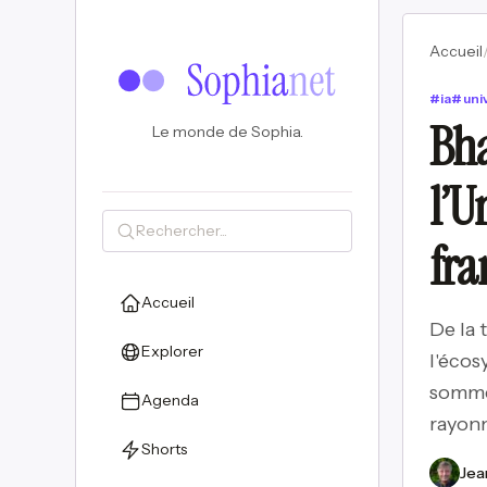
Accueil
#
ia
#
uni
Bha
Le monde de Sophia.
l’U
fra
Accueil
De la 
Explorer
l'écos
sommet
Agenda
rayonn
Shorts
Jea