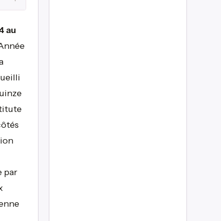
4 au
'Année
a
ueilli
quinze
titute
côtés
tion
e par
x
ienne