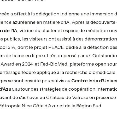
rnée a offert à la délégation indienne une immersion 
llence azuréenne en matière d'IA. Après la découverte 
 de l'IA
, vitrine du cluster et espace de médiation ouv
es publics, les visiteurs ont assisté à des démonstratio
ol 3IA, dont le projet PEACE, dédié à la détection de
rs de haine en ligne et récompensé par un Outstandi
Award en 2024, et Fed-BioMed, plateforme open sou
entissage fédéré appliqué à la recherche biomédicale.
es se sont ensuite poursuivis au
Centre Inria d'Unive
d'Azur,
autour des stratégies de coopération internati
 avant de s'achever au Château de Valrose en présence 
Métropole Nice Côte d'Azur et de la Région Sud.