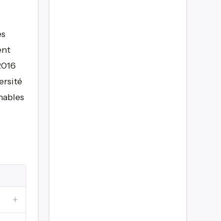
es
ent
2016
ersité
nables
+