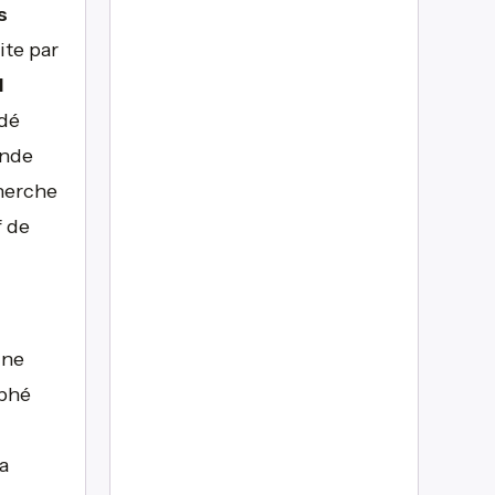
s
ite par
l
idé
Inde
herche
f de
une
aphé
 a