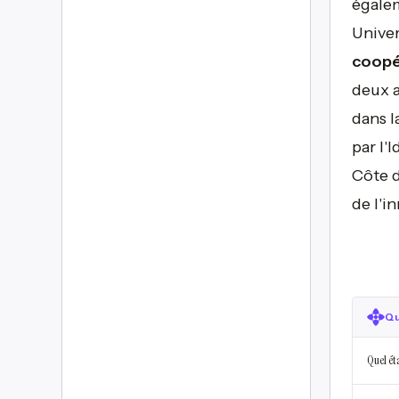
égalem
Univer
coopér
deux a
dans l
par l'
Côte d
de l'i
Qu
Quel éta