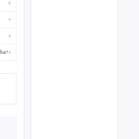
+
+
+
+
État ?