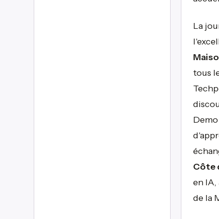
La jou
l'exce
Maison
tous l
Techpo
discou
Demo 
d'appr
échang
Côte 
en IA,
de la 