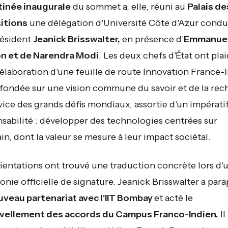
inée inaugurale
du sommet a, elle, réuni au
Palais de
itions
une délégation d'Université Côte d'Azur condu
résident
Jeanick Brisswalter,
en présence d'
Emmanue
n et de Narendra Modi
. Les deux chefs d'État ont pla
'élaboration d'une feuille de route Innovation France-
fondée sur une vision commune du savoir et de la rec
vice des grands défis mondiaux, assortie d'un impérati
sabilité : développer des technologies centrées sur
in, dont la valeur se mesure à leur impact sociétal.
ientations ont trouvé une traduction concrète lors d'
nie officielle de signature. Jeanick Brisswalter a par
veau partenariat avec l'IIT Bombay
et acté le
vellement des accords du Campus Franco-Indien.
Il