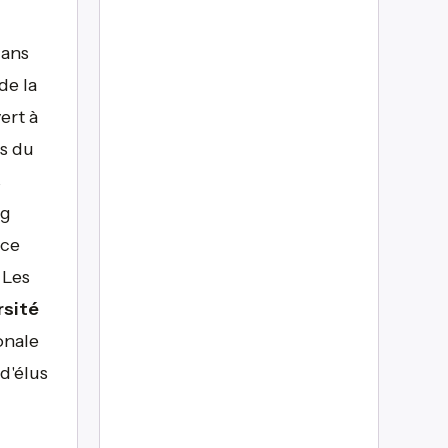
dans
de la
ert à
ns du
s
ng
rce
 Les
rsité
onale
d'élus