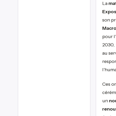
La
mat
Expos
son p
Macro
pour l
2030, 
au ser
respon
l'huma
Ces or
cérémo
un
nou
renou