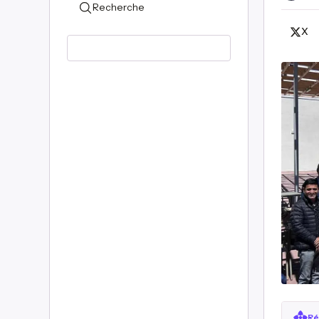
Recherche
X
Ré