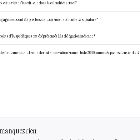
 cette visite s'inscrit-elle dans le calendrier actuel ?
gagements ont été pris lors de la cérémonie officielle de signature ?
ojets d'IA spécifiques ont été présentés à la délégation indienne ?
t le fondement de la feuille de route Innovation France-Inde 2030 annoncée par les deux chefs d'
 manquez rien