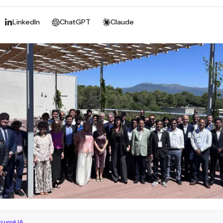
LinkedIn
ChatGPT
Claude
sumé IA