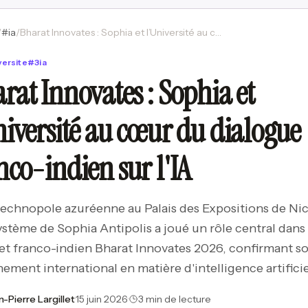
/
#
ia
/
Bharat Innovates : Sophia et l’Université au cœur du dialogue franco-indien sur l'IA
versite
#
3ia
rat Innovates : Sophia et
niversité au cœur du dialogue
nco-indien sur l'IA
technopole azuréenne au Palais des Expositions de Nic
ystème de Sophia Antipolis a joué un rôle central dans 
 franco-indien Bharat Innovates 2026, confirmant s
ement international en matière d'intelligence artificie
n-Pierre Largillet
·
15 juin 2026
·
3 min de lecture