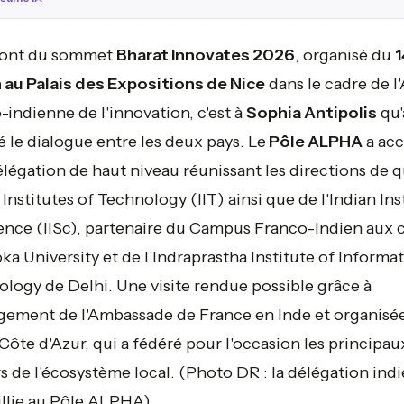
ont du sommet
Bharat Innovates 2026
, organisé du
1
n au Palais des Expositions de Nice
dans le cadre de l
-indienne de l'innovation, c'est à
Sophia Antipolis
qu'
 le dialogue entre les deux pays. Le
Pôle ALPHA
a acc
légation de haut niveau réunissant les directions de 
 Institutes of Technology (IIT) ainsi que de l'Indian Ins
ence (IISc), partenaire du Campus Franco-Indien aux 
ka University et de l'Indraprastha Institute of Informa
logy de Delhi. Une visite rendue possible grâce à
gement de l'Ambassade de France en Inde et organisé
 Côte d'Azur, qui a fédéré pour l'occasion les principau
s de l'écosystème local.
(Photo DR : la délégation ind
llie au Pôle ALPHA).