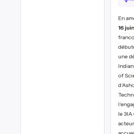
En am
16 jui
franco
débuté
une dé
Indian
of Sci
d'Asho
Techno
l'enga
le 3IA
acteur
accuei