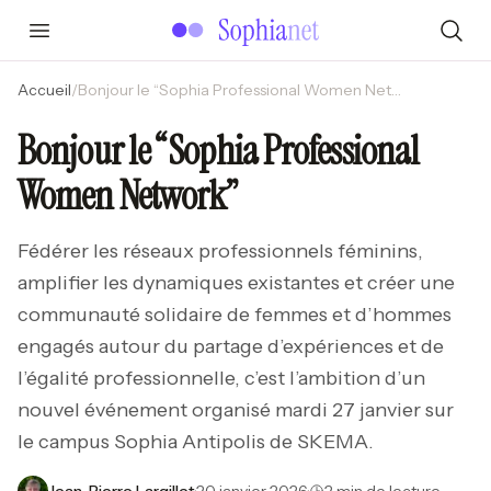
Accueil
/
Bonjour le “Sophia Professional Women Network”
Bonjour le “Sophia Professional
Women Network”
Fédérer les réseaux professionnels féminins,
amplifier les dynamiques existantes et créer une
communauté solidaire de femmes et d’hommes
engagés autour du partage d’expériences et de
l’égalité professionnelle, c’est l’ambition d’un
nouvel événement organisé mardi 27 janvier sur
le campus Sophia Antipolis de SKEMA.
Jean-Pierre Largillet
·
20 janvier 2026
·
2 min de lecture