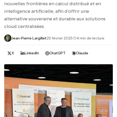
nouvelles frontières en calcul distribué et en
intelligence artificielle, afin d'offrir une
alternative souveraine et durable aux solutions
cloud centralisées.
Jean-Pierre Largillet
·
25 février 2025
·
4 min de lecture
X
LinkedIn
ChatGPT
Claude