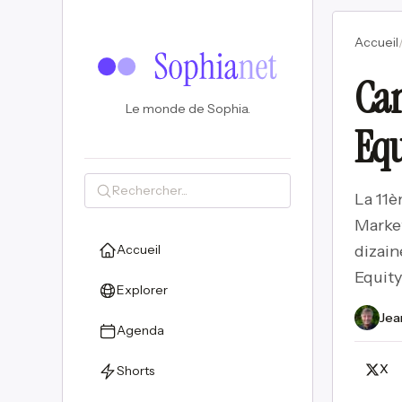
Accueil
Can
Le monde de Sophia.
Equ
La 11è
Market
Accueil
dizain
Equity
Explorer
Jea
Agenda
X
Shorts