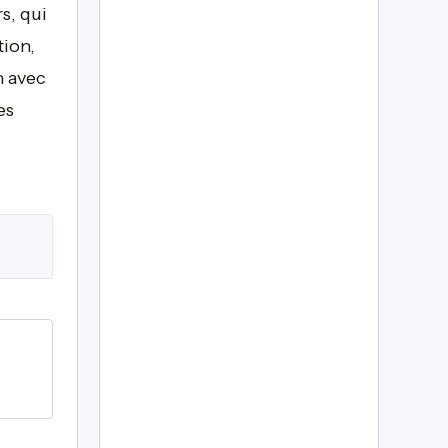
s, qui
tion,
n avec
es