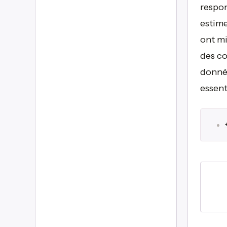
respon
estime
ont mi
des co
donnée
essent