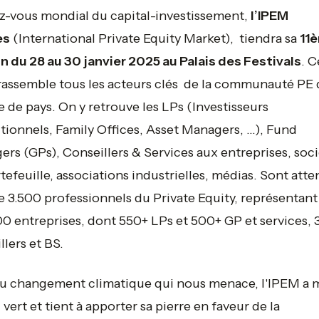
-vous mondial du capital-investissement,
l’IPEM
es
(International Private Equity Market), tiendra sa
11
n du 28 au 30 janvier 2025 au Palais des Festivals
. C
rassemble tous les acteurs clés de la communauté PE 
e de pays. On y retrouve les LPs (Investisseurs
utionnels, Family Offices, Asset Managers, ...), Fund
rs (GPs), Conseillers & Services aux entreprises, soc
tefeuille, associations industrielles, médias. Sont att
e 3.500 professionnels du Private Equity, représentant
00 entreprises, dont 550+ LPs et 500+ GP et services,
llers et BS.
u changement climatique qui nous menace, l'IPEM a m
 vert et tient à apporter sa pierre en faveur de la