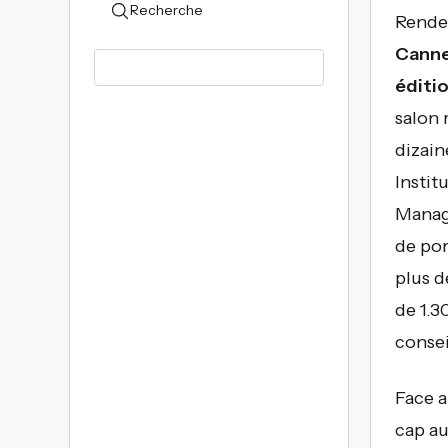
Recherche
Rendez
Cann
éditio
salon 
dizain
Instit
Manage
de por
plus d
de 1.3
consei
Face a
cap au