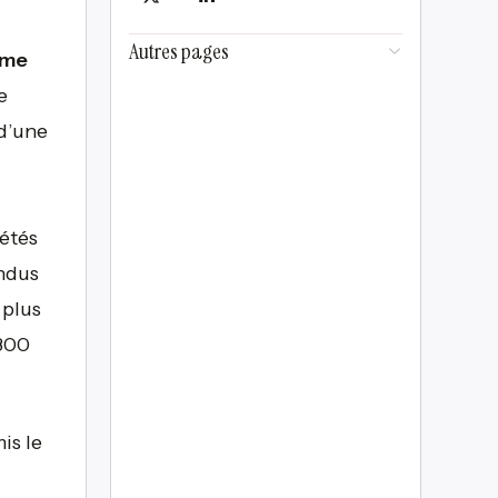
Autres pages
ème
e
d’une
iétés
endus
 plus
 300
is le