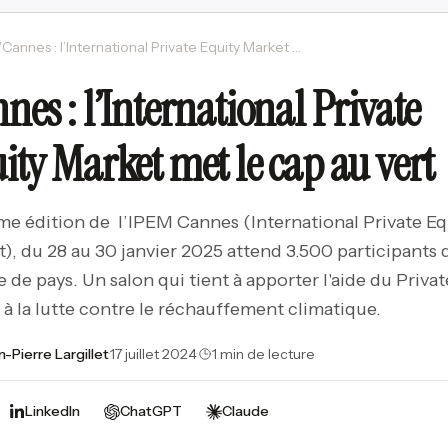
/
Cannes : l’International Private Equity Market met le cap au vert
nes : l’International Private
ity Market met le cap au vert
me édition de l’IPEM Cannes (International Private Eq
), du 28 au 30 janvier 2025 attend 3.500 participants 
e de pays. Un salon qui tient à apporter l'aide du Privat
 à la lutte contre le réchauffement climatique.
n-Pierre Largillet
·
17 juillet 2024
·
1 min de lecture
LinkedIn
ChatGPT
Claude