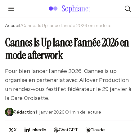
Accueil
/
Cannes Is Up lance l’année 2026 en mode afterwork
Cannes Is Up lance l’année 2026 en
mode afterwork
Pour bien lancer l'année 2026, Cannes is up
organise en partenariat avec Allover Production
un rendez-vous festif et fédérateur le 29 janvier à
la Gare Croisette.
Rédaction
·
11 janvier 2026
·
1 min de lecture
X
LinkedIn
ChatGPT
Claude