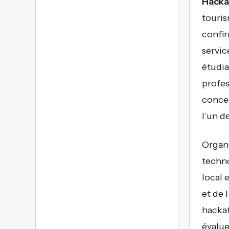
Hacka
touris
confir
servic
étudia
profes
concev
l’un d
Organ
techno
local 
et de 
hackat
évalue