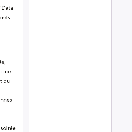
 "Data
tuels
és,
s que
x du
annes
 soirée