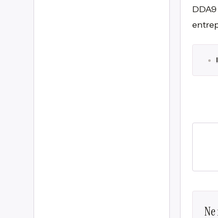
DDA9 s
entrep
Ne