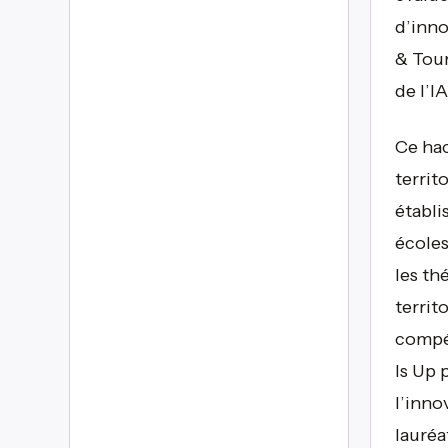
d’inno
& Tour
de l’I
Ce hac
territ
établi
écoles
les t
territo
compét
Is Up 
l’inno
lauréa