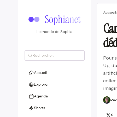
Accueil
Can
Le monde de Sophia.
déd
Pour s
Up, du 
Accueil
artifi
collec
Explorer
imagin
Agenda
Réd
Shorts
X