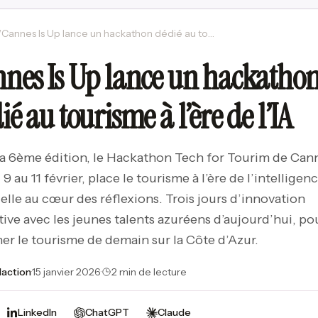
/
Cannes Is Up lance un hackathon dédié au tourisme à l’ère de l’IA
nes Is Up lance un hackatho
ié au tourisme à l’ère de l’IA
a 6ème édition, le Hackathon Tech for Tourim de Cann
9 au 11 février, place le tourisme à l’ère de l’intelligen
cielle au cœur des réflexions. Trois jours d’innovation
tive avec les jeunes talents azuréens d’aujourd’hui, po
er le tourisme de demain sur la Côte d’Azur.
action
·
15 janvier 2026
·
2 min de lecture
LinkedIn
ChatGPT
Claude