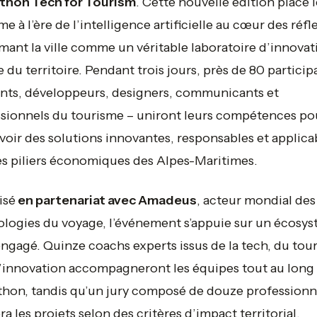
thon Tech for Tourism
. Cette nouvelle édition place l
me à l’ère de l’intelligence artificielle au cœur des réfl
mant la ville comme un véritable laboratoire d’innovat
e du territoire. Pendant trois jours, près de 80 particip
nts, développeurs, designers, communicants et
sionnels du tourisme – uniront leurs compétences po
oir des solutions innovantes, responsables et applica
es piliers économiques des Alpes-Maritimes.
isé
en partenariat avec Amadeus
, acteur mondial des
logies du voyage, l’événement s’appuie sur un écosy
engagé. Quinze coachs experts issus de la tech, du tou
l’innovation accompagneront les équipes tout au long
hon, tandis qu’un jury composé de douze professionn
ra les projets selon des critères d’impact territorial,