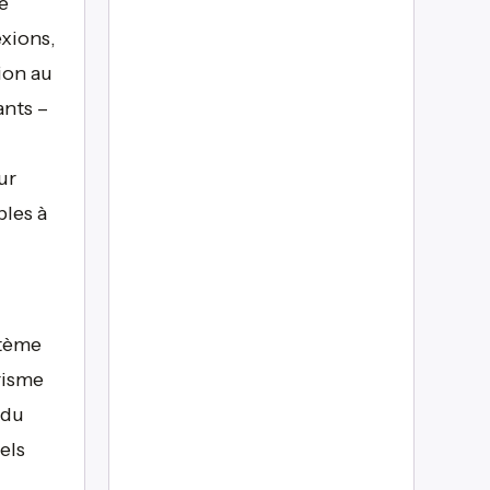
e
exions,
ion au
ants –
ur
bles à
stème
risme
 du
els