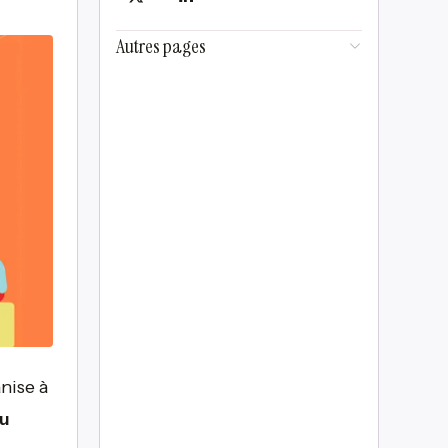
Autres pages
anise à
du