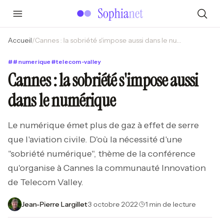
Accueil
/
Cannes : la sobriété s'impose aussi dans le numérique
#
#
numerique
#
telecom-valley
Cannes : la sobriété s'impose aussi
dans le numérique
Le numérique émet plus de gaz à effet de serre
que l'aviation civile. D'où la nécessité d'une
"sobriété numérique", thème de la conférence
qu'organise à Cannes la communauté Innovation
de Telecom Valley.
Jean-Pierre Largillet
·
3 octobre 2022
·
1 min de lecture