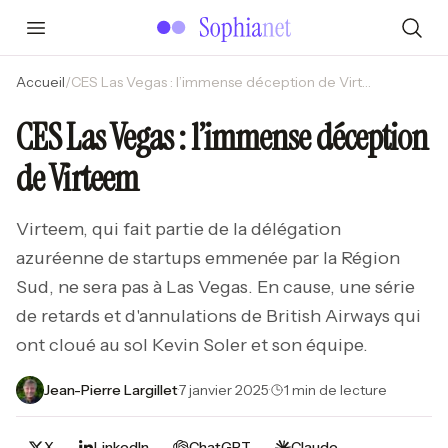
Accueil
/
CES Las Vegas : l’immense déception de Virteem
CES Las Vegas : l’immense déception
de Virteem
Virteem, qui fait partie de la délégation
azuréenne de startups emmenée par la Région
Sud, ne sera pas à Las Vegas. En cause, une série
de retards et d'annulations de British Airways qui
ont cloué au sol Kevin Soler et son équipe.
Jean-Pierre Largillet
·
7 janvier 2025
·
1 min de lecture
X
LinkedIn
ChatGPT
Claude