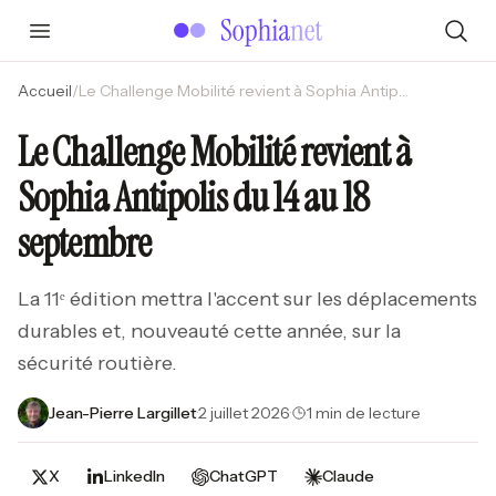
Accueil
/
Le Challenge Mobilité revient à Sophia Antipolis du 14 au 18 septembre
Le Challenge Mobilité revient à
Sophia Antipolis du 14 au 18
septembre
La 11ᵉ édition mettra l'accent sur les déplacements
durables et, nouveauté cette année, sur la
sécurité routière.
Jean-Pierre Largillet
·
2 juillet 2026
·
1 min de lecture
X
LinkedIn
ChatGPT
Claude