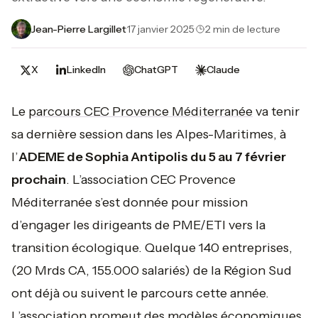
Jean-Pierre Largillet
·
17 janvier 2025
·
2 min de lecture
X
LinkedIn
ChatGPT
Claude
Le
parcours CEC Provence Méditerranée
va tenir
sa dernière session dans les Alpes-Maritimes, à
l’
ADEME de Sophia Antipolis du 5 au 7 février
prochain
. L’association CEC Provence
Méditerranée s’est donnée pour mission
d’engager les dirigeants de PME/ETI vers la
transition écologique. Quelque 140 entreprises,
(20 Mrds CA, 155.000 salariés) de la Région Sud
ont déjà ou suivent le parcours cette année.
L’association promeut des modèles économiques