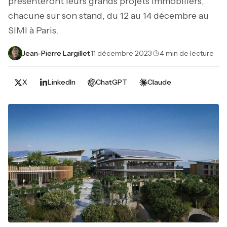
présenteront leurs grands projets immobiliers,
chacune sur son stand, du 12 au 14 décembre au
SIMI à Paris.
Jean-Pierre Largillet
·
11 décembre 2023
·
4 min de lecture
X
LinkedIn
ChatGPT
Claude