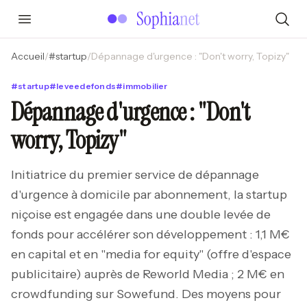
Accueil
/
#
startup
/
Dépannage d'urgence : "Don't worry, Topizy"
#
startup
#
leveedefonds
#
immobilier
Dépannage d'urgence : "Don't
worry, Topizy"
Initiatrice du premier service de dépannage
d'urgence à domicile par abonnement, la startup
niçoise est engagée dans une double levée de
fonds pour accélérer son développement : 1,1 M€
en capital et en "media for equity" (offre d'espace
publicitaire) auprès de Reworld Media ; 2 M€ en
crowdfunding sur Sowefund. Des moyens pour