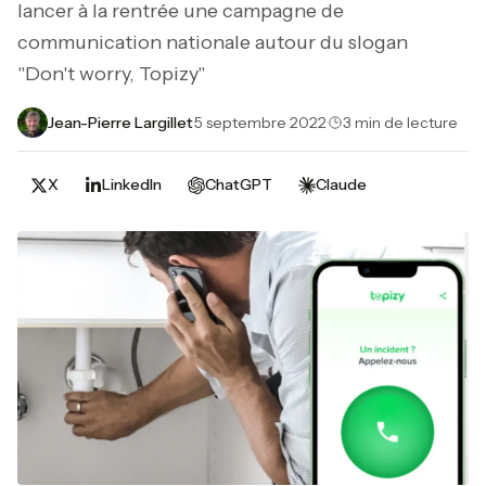
lancer à la rentrée une campagne de
communication nationale autour du slogan
"Don't worry, Topizy"
Jean-Pierre Largillet
·
5 septembre 2022
·
3 min de lecture
X
LinkedIn
ChatGPT
Claude