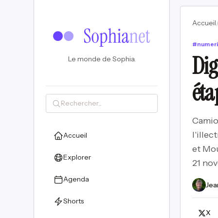
Accueil
#
numer
Dig
Le monde de Sophia.
éta
Camion
l'ille
Accueil
et Mo
Explorer
21 no
Agenda
Jea
Shorts
X