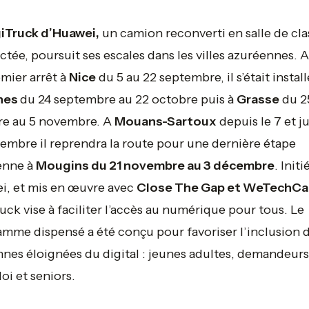
iTruck d’Huawei,
un camion reconverti en salle de cla
tée, poursuit ses escales dans les villes azuréennes. 
mier arrêt à
Nice
du 5 au 22 septembre, il s’était install
nes
du 24 septembre au 22 octobre puis à
Grasse
du 2
re au 5 novembre. A
Mouans-Sartoux
depuis le 7 et j
embre il reprendra la route pour une dernière étape
enne à
Mougins du 21 novembre au 3 décembre
. Initi
i, et mis en œuvre avec
Close The Gap et WeTechCa
uck vise à faciliter l’accès au numérique pour tous. Le
mme dispensé a été conçu pour favoriser l’inclusion 
nes éloignées du digital : jeunes adultes, demandeurs
oi et seniors.