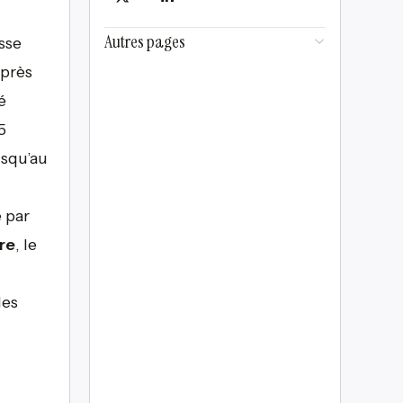
Autres pages
sse
Après
é
5
usqu’au
é par
re
, le
des