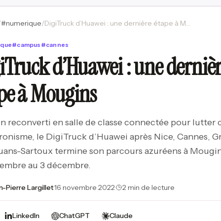
/
#
numerique
/
DigiTruck d’Huawei : une dernière étape à Mougins
ique
#
campus
#
cannes
iTruck d’Huawei : une derniè
pe à Mougins
 reconverti en salle de classe connectée pour lutter 
ctronisme, le DigiTruck d’Huawei après Nice, Cannes, G
uans-Sartoux termine son parcours azuréens à Mougi
vembre au 3 décembre.
n-Pierre Largillet
·
16 novembre 2022
·
2 min de lecture
LinkedIn
ChatGPT
Claude