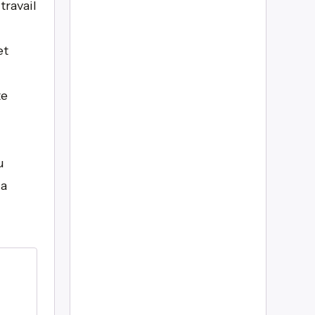
travail
et
te
u
ia