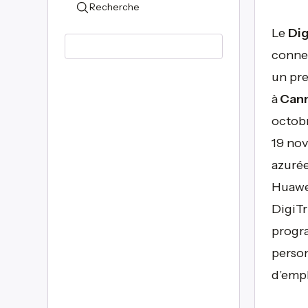
Recherche
Le
Dig
connec
un pre
à
Can
octob
19 nov
azuré
Huawe
DigiTr
progra
person
d’empl