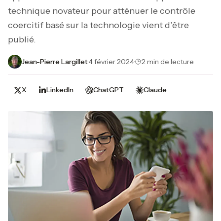
technique novateur pour atténuer le contrôle
coercitif basé sur la technologie vient d’être
publié.
Jean-Pierre Largillet
·
4 février 2024
·
2 min de lecture
X
LinkedIn
ChatGPT
Claude