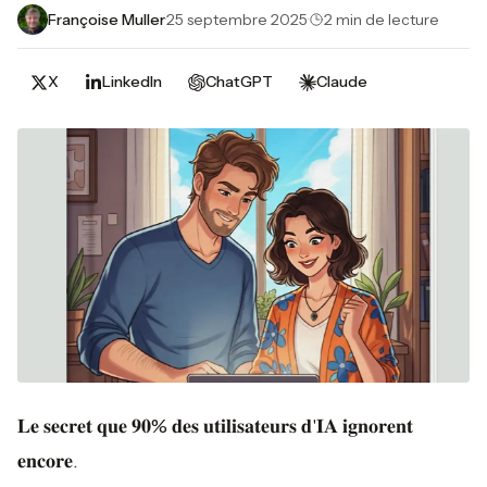
Françoise Muller
·
25 septembre 2025
·
2 min de lecture
X
LinkedIn
ChatGPT
Claude
𝐋𝐞 𝐬𝐞𝐜𝐫𝐞𝐭 𝐪𝐮𝐞 𝟗𝟎% 𝐝𝐞𝐬 𝐮𝐭𝐢𝐥𝐢𝐬𝐚𝐭𝐞𝐮𝐫𝐬 𝐝'𝐈𝐀 𝐢𝐠𝐧𝐨𝐫𝐞𝐧𝐭
𝐞𝐧𝐜𝐨𝐫𝐞.