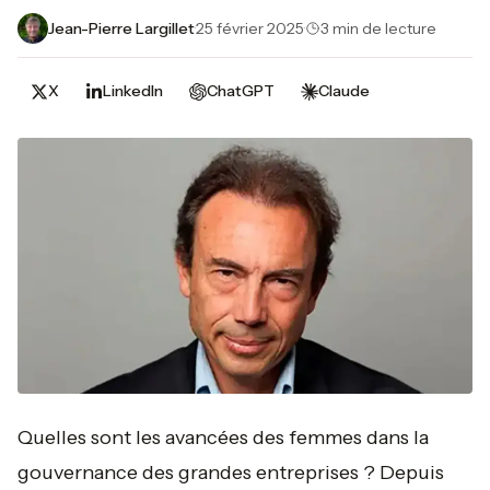
Jean-Pierre Largillet
·
25 février 2025
·
3 min de lecture
X
LinkedIn
ChatGPT
Claude
Quelles sont les avancées des femmes dans la
gouvernance des grandes entreprises ? Depuis