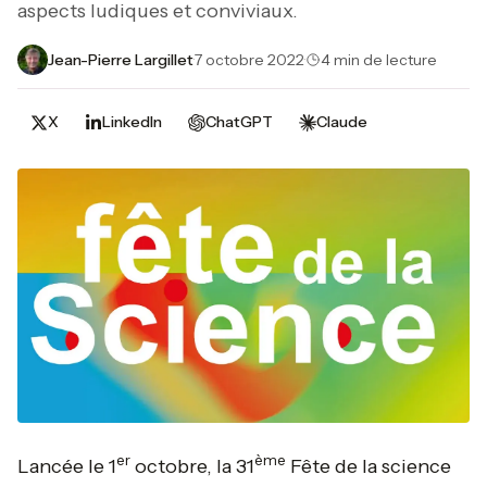
aspects ludiques et conviviaux.
Jean-Pierre Largillet
·
7 octobre 2022
·
4 min de lecture
X
LinkedIn
ChatGPT
Claude
er
ème
Lancée le 1
octobre, la 31
Fête de la science