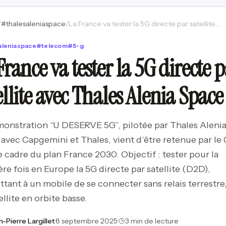
/
#
thalesaleniaspace
/
La France va tester la 5G directe par satellite avec Thales Alenia Space
aleniaspace
#
telecom
#
5-g
France va tester la 5G directe 
ellite avec Thales Alenia Space
onstration “U DESERVE 5G”, pilotée par Thales Aleni
avec Capgemini et Thales, vient d’être retenue par l
e cadre du plan France 2030. Objectif : tester pour la
re fois en Europe la 5G directe par satellite (D2D),
tant à un mobile de se connecter sans relais terrestre,
ellite en orbite basse.
n-Pierre Largillet
·
8 septembre 2025
·
3 min de lecture