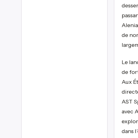
desser
passan
Alenia
de nor
largem
Le lan
de for
Aux Ét
direct
AST Sp
avec A
explor
dans l