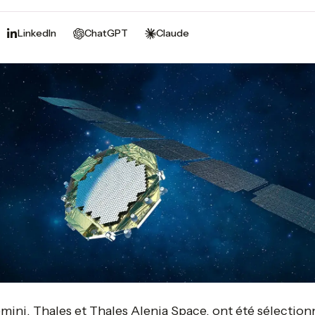
LinkedIn
ChatGPT
Claude
ini, Thales et Thales Alenia Space, ont été sélection