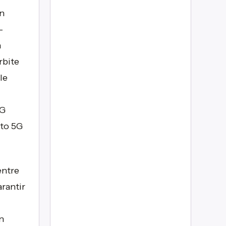
n
-
n
rbite
le
5G
to 5G
entre
arantir
n