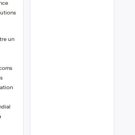
ance
lutions
tre un
écoms
es
uation
ndial
a