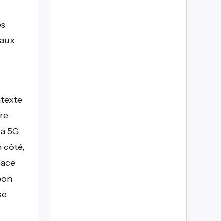
es
vaux
ntexte
re.
la 5G
n côté,
pace
pon
se