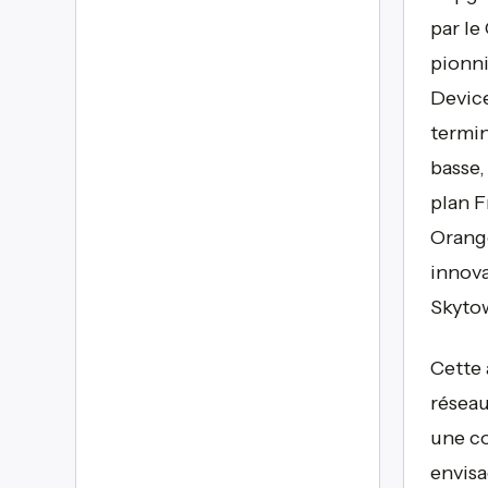
par le
pionni
Device
termin
basse,
plan F
Orange
innova
Skytow
Cette 
réseau
une co
envisa