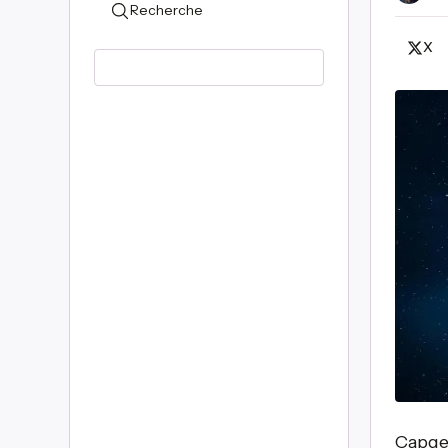
Recherche
X
Capgem