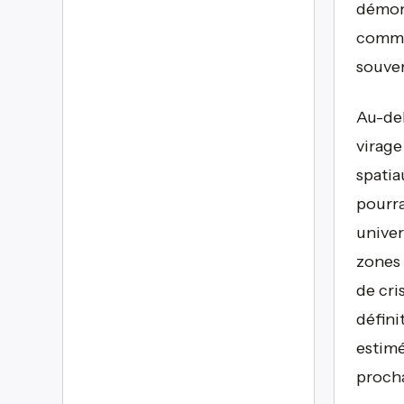
démons
comme 
souver
Au-del
virage
spatia
pourra
univer
zones 
de cri
défini
estimé
proch