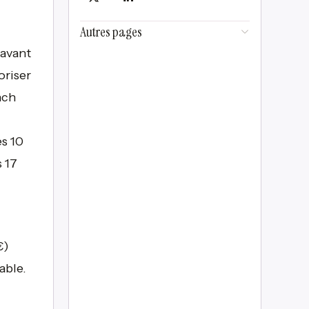
Autres pages
 avant
oriser
nch
es 10
s 17
€)
able.