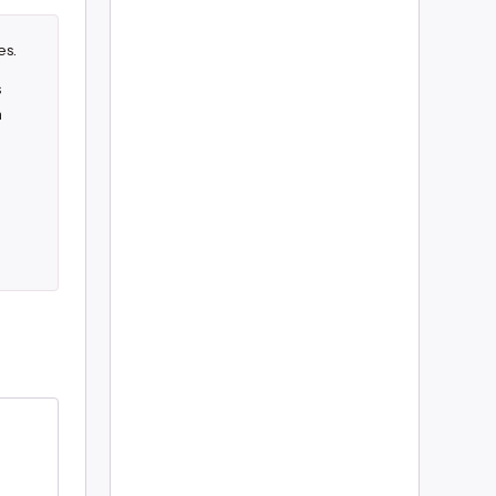
es.
s
n
,