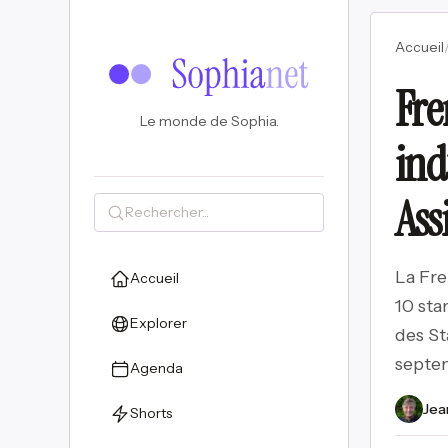
Accueil
Fre
Le monde de Sophia.
ind
Ass
La Fre
Accueil
10 sta
Explorer
des St
septe
Agenda
Jea
Shorts