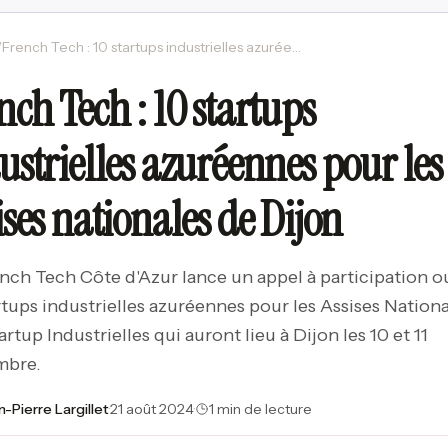
/
French Tech : 10 startups industrielles azuréennes pour les Assises nationales de Dijon
nch Tech : 10 startups
ustrielles azuréennes pour les
ises nationales de Dijon
nch Tech Côte d'Azur lance un appel à participation o
rtups industrielles azuréennes pour les Assises Nationa
artup Industrielles qui auront lieu à Dijon les 10 et 11
mbre.
n-Pierre Largillet
·
21 août 2024
·
1 min de lecture