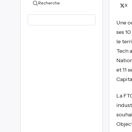
Recherche
X
Une oc
ses 10
le ter
Tech a
Nation
et 11 
Capita
La FTC
indust
souhai
Object