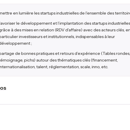
mettre en lumière les startups industrielles de l’ensemble des territoir
favoriser le développement et l’implantation des startups industrielle
grâce à des mises en relation (RDV d'affaire) avec des acteurs clés, e
particulier investisseurs et institutionnels, indispensables à leur
développement ;
partage de bonnes pratiques et retours d’expérience (Tables rondes
témoignage, pichs) autour des thématiques clés (financement,
internationalisation, talent, réglementation, scale, inno, etc.
fos