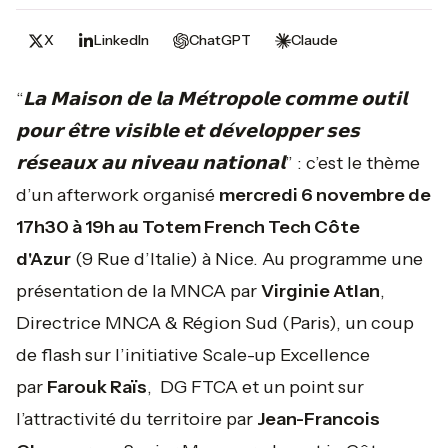
X
LinkedIn
ChatGPT
Claude
“𝗟𝗮 𝗠𝗮𝗶𝘀𝗼𝗻 𝗱𝗲 𝗹𝗮 𝗠𝗲́𝘁𝗿𝗼𝗽𝗼𝗹𝗲 𝗰𝗼𝗺𝗺𝗲 𝗼𝘂𝘁𝗶𝗹
𝗽𝗼𝘂𝗿 𝗲̂𝘁𝗿𝗲 𝘃𝗶𝘀𝗶𝗯𝗹𝗲 𝗲𝘁 𝗱𝗲́𝘃𝗲𝗹𝗼𝗽𝗽𝗲𝗿 𝘀𝗲𝘀
𝗿𝗲́𝘀𝗲𝗮𝘂𝘅 𝗮𝘂 𝗻𝗶𝘃𝗲𝗮𝘂 𝗻𝗮𝘁𝗶𝗼𝗻𝗮𝗹”
: c’est le thème
d’un afterwork organisé
mercredi 6 novembre de
17h30 à 19h au Totem French Tech Côte
d'Azur
(9 Rue d’Italie) à Nice. Au programme une
présentation de la MNCA par
Virginie Atlan
,
Directrice MNCA & Région Sud (Paris), un coup
de flash sur l’initiative Scale-up Excellence
par
Farouk Raïs
, DG FTCA et un point sur
l’attractivité du territoire par
Jean-Francois