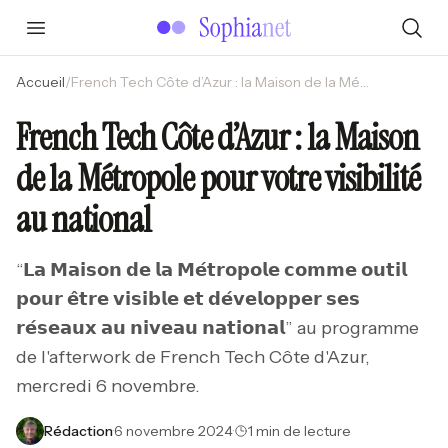
Accueil
/
French Tech Côte d’Azur : la Maison de la Métropole pour votre visibilité au national
French Tech Côte d’Azur : la Maison
de la Métropole pour votre visibilité
au national
“𝗟𝗮 𝗠𝗮𝗶𝘀𝗼𝗻 𝗱𝗲 𝗹𝗮 𝗠𝗲́𝘁𝗿𝗼𝗽𝗼𝗹𝗲 𝗰𝗼𝗺𝗺𝗲 𝗼𝘂𝘁𝗶𝗹
𝗽𝗼𝘂𝗿 𝗲̂𝘁𝗿𝗲 𝘃𝗶𝘀𝗶𝗯𝗹𝗲 𝗲𝘁 𝗱𝗲́𝘃𝗲𝗹𝗼𝗽𝗽𝗲𝗿 𝘀𝗲𝘀
𝗿𝗲́𝘀𝗲𝗮𝘂𝘅 𝗮𝘂 𝗻𝗶𝘃𝗲𝗮𝘂 𝗻𝗮𝘁𝗶𝗼𝗻𝗮𝗹” au programme
de l'afterwork de French Tech Côte d'Azur,
mercredi 6 novembre.
Rédaction
·
6 novembre 2024
·
1 min de lecture