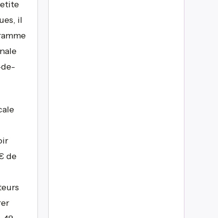
etite
es, il
ogramme
onale
-de-
cale
ir
€ de
teurs
rer