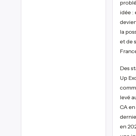
problé
idée :
devien
la pos
et de 
France
Des st
Up Exc
comme 
levé a
CA en 
dernie
en 202