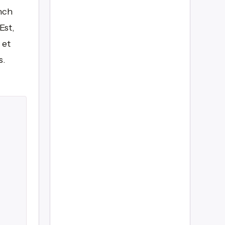
nch
Est,
 et
s.