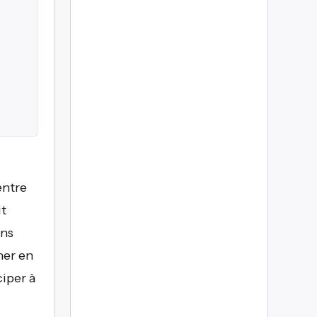
entre
it
ans
ner en
ciper à