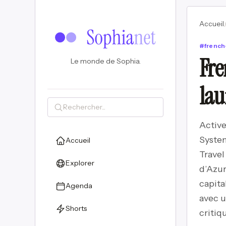
Accueil
#
french
Fre
Le monde de Sophia.
lau
Active
System
Accueil
Travel
Explorer
d’Azur
capita
Agenda
avec u
Shorts
critiq