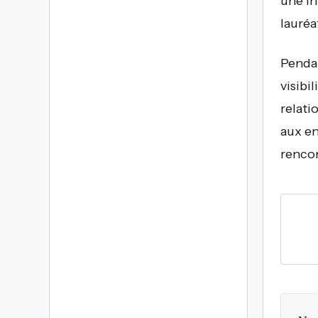
une in
lauréa
Pendan
visibi
relati
aux en
rencon