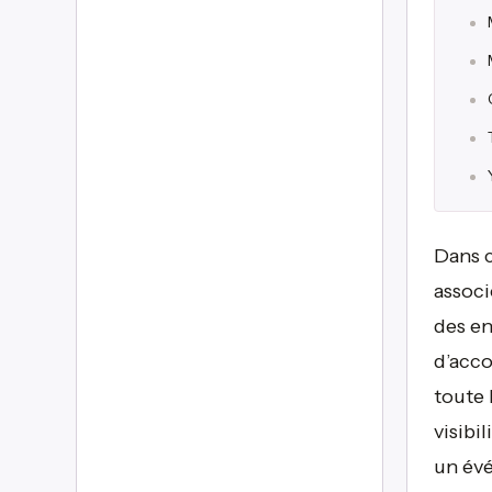
Dans c
associ
des en
d’acco
toute 
visibi
un évé