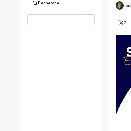
Recherche
Jea
X