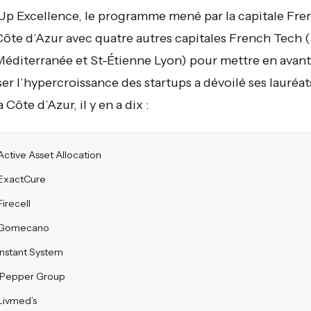
Up Excellence, le programme mené par la capitale Fre
ôte d’Azur avec quatre autres capitales French Tech (
 Méditerranée et St-Étienne Lyon) pour mettre en avant
ser l’hypercroissance des startups a dévoilé ses lauréat
 Côte d’Azur, il y en a dix :
Active Asset Allocation
ExactCure
Firecell
Gomecano
Instant System
iPepper Group
Livmed’s