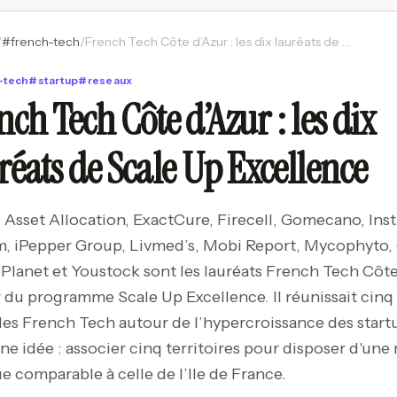
/
#
french-tech
/
French Tech Côte d’Azur : les dix lauréats de Scale Up Excellence
-tech
#
startup
#
reseaux
nch Tech Côte d’Azur : les dix
réats de Scale Up Excellence
 Asset Allocation, ExactCure, Firecell, Gomecano, Ins
, iPepper Group, Livmed’s, Mobi Report, Mycophyto, 
 Planet et Youstock sont les lauréats French Tech Côt
 du programme Scale Up Excellence. Il réunissait cinq
les French Tech autour de l’hypercroissance des start
ne idée : associer cinq territoires pour disposer d'une
ue comparable à celle de l’Ile de France.