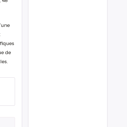
, 48
d’une
x
ifiques
ue de
les.