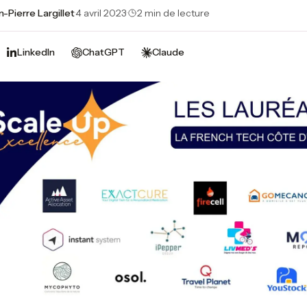
n-Pierre Largillet
·
4 avril 2023
·
2 min de lecture
LinkedIn
ChatGPT
Claude