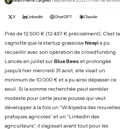
Jean-Pierre Largillet
·
1 septembre 2022
·
1 min de lecture
X
LinkedIn
ChatGPT
Claude
Près de 12.500 € (12.437 € précisément). C'est la
cagnotte que la startup grassoise
Neayi
a pu
recueillir avec son opération de crowdfunding.
Lancée en juillet sur
Blue Bees
et prolongée
jusqu'à hier mercredi 31 août, elle visait un
minimum de 10.000 € et a pu ainsi dépasser ce
seuil. Si la somme recherchée peut sembler
modeste pour cette jeune pousse qui veut
développer à la fois un "Wikipedia des nouvelles
pratiques agricoles" et un "LinkedIn des
agriculteurs", il s'agissait avant tout pour les