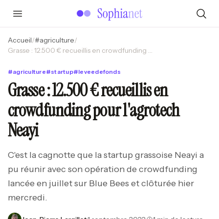
Accueil
/
#
agriculture
/
Grasse : 12.500 € recueillis en crowdfunding pour l'agrotech Neayi
#
agriculture
#
startup
#
leveedefonds
Grasse : 12.500 € recueillis en
crowdfunding pour l'agrotech
Neayi
C'est la cagnotte que la startup grassoise Neayi a
pu réunir avec son opération de crowdfunding
lancée en juillet sur Blue Bees et clôturée hier
mercredi.