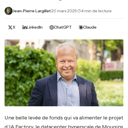
Jean-Pierre Largillet
·
20 mars 2025
·
4 min de lecture
X
LinkedIn
ChatGPT
Claude
Une belle levée de fonds qui va alimenter le projet
d’IA Factory, le datacenter hyperscale de Mougins