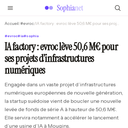
Accueil
/
#
evroc
/
IA factory : evroc lève 50,6 M€ pour ses projets d’infrastructures numériques
#
evroc
#
ia
#
sophia
IA factory : evroc lève 50,6 M€ pour
ses projets d’infrastructures
numériques
Engagée dans un vaste projet d’infrastructures
numériques européennes de nouvelle génération,
la startup suédoise vient de boucler une nouvelle
levée de fonds de série A à hauteur de 50,6 M€.
Elle servira notamment à accélérer le lancement
d’une usine d’IA à Mougins.