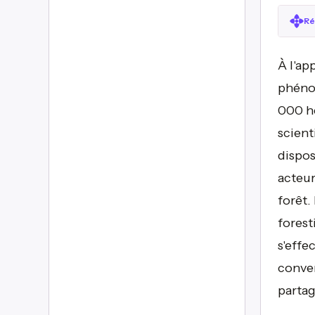
Ré
À l'ap
phénom
000 he
scient
dispos
acteur
forêt.
forest
s'effe
conven
partag