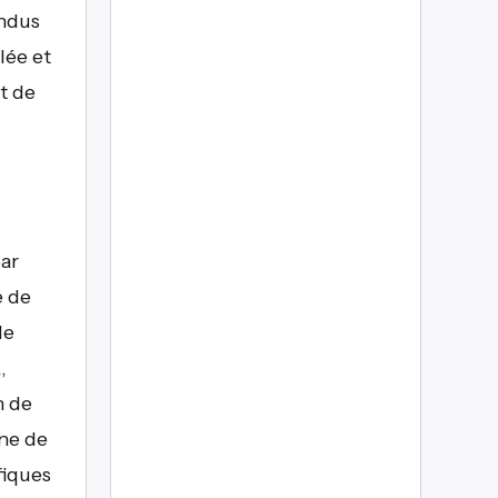
endus
lée et
t de
ar
e de
le
,
n de
ine de
fiques