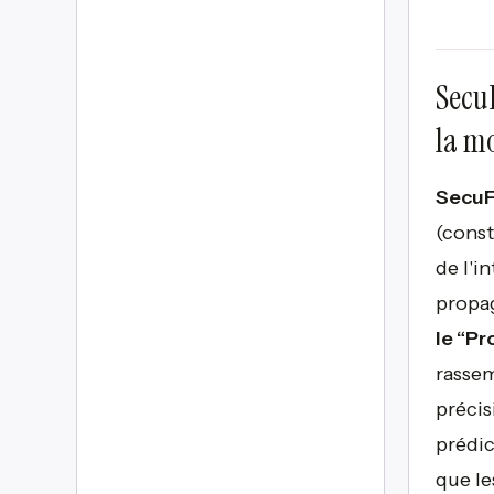
SecuF
la m
SecuF
(const
de l'i
propag
le “Pr
rassem
précis
prédic
que l