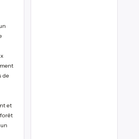
 un
e
ux
ement
s de
nt et
forêt
 un