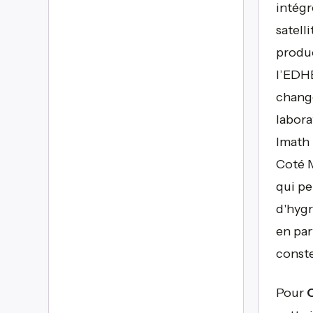
intégr
satell
produc
l’EDHE
change
labora
Imath 
Coté M
qui pe
d'hygr
en par
conste
Pour