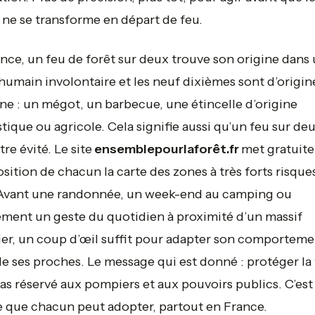
 ne se transforme en départ de feu.
nce, un feu de forêt sur deux trouve son origine dans
humain involontaire et les neuf dixièmes sont d’origin
e : un mégot, un barbecue, une étincelle d’origine
ique ou agricole. Cela signifie aussi qu’un feu sur de
tre évité. Le site
ensemblepourlaforêt.fr
met gratuit
osition de chacun la carte des zones à très forts risque
 Avant une randonnée, un week-end au camping ou
ment un geste du quotidien à proximité d’un massif
ier, un coup d’œil suffit pour adapter son comporteme
de ses proches. Le message qui est donné : protéger la 
pas réservé aux pompiers et aux pouvoirs publics. C’est
e que chacun peut adopter, partout en France.