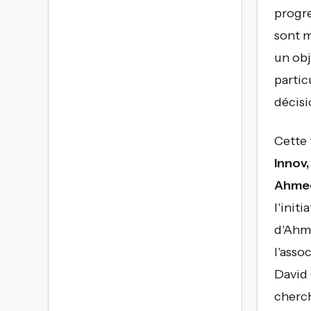
progre
sont m
un obj
partic
décisi
Cette 
Innov,
Ahmed 
l'init
d'Ahme
l'asso
David 
cherch