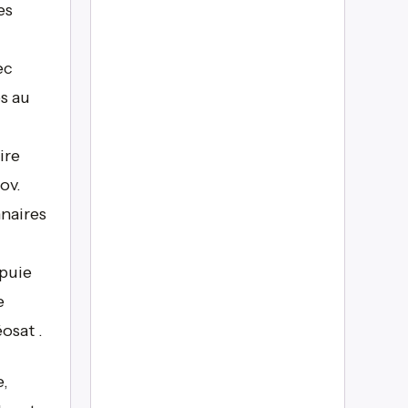
es
ec
s au
ire
ov.
nnaires
ppuie
e
osat .
e,