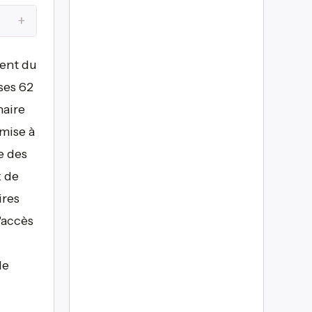
+
ment du
ses 62
naire
mise à
e des
x de
ires
'accès
le