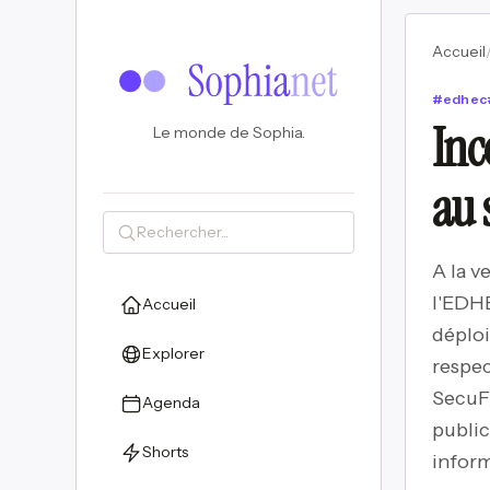
Accueil
#
edhec
Inc
Le monde de Sophia.
au 
A la v
l'EDHE
Accueil
déploi
Explorer
respec
SecuFi
Agenda
public
Shorts
inform