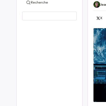
Recherche
Jea
X