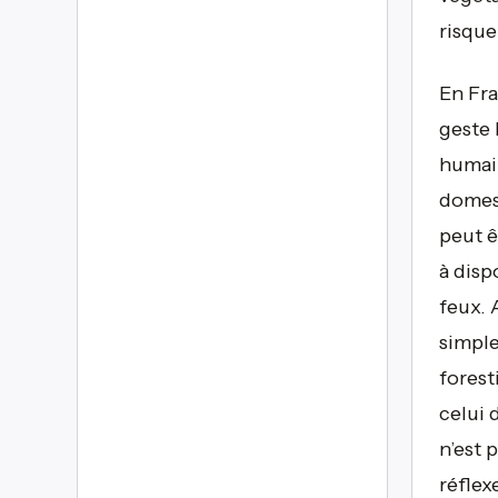
risque
En Fra
geste 
humain
domest
peut ê
à disp
feux.
simple
forest
celui 
n’est 
réflex