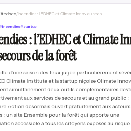
/
#
edhec
/
Incendies : l’EDHEC et Climate Innov au secours de la forêt
#
incendies
#
startup
endies : l’EDHEC et Climate I
secours de la forêt
eille d'une saison des feux jugée particulièrement sévè
C Climate Institute et la startup niçoise Climate Innov
ent simultanément deux outils complémentaires dest
tivement aux services de secours et au grand public :
re Action désormais ouvert gratuitement aux acteurs
s ; un site Ensemble pour la forêt qui apporte une
ation accessible à tous les citoyens exposés au risque.