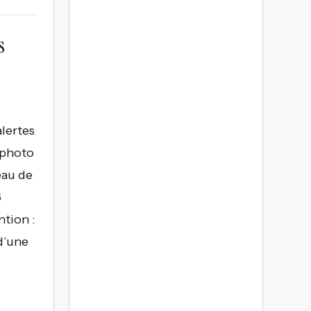
s
alertes
“photo
eau de
6
tion :
d’une
e