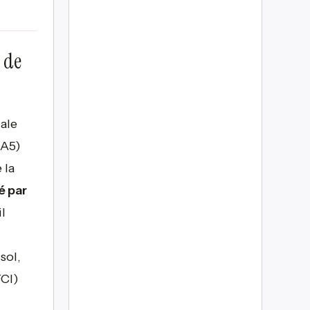
t de
ale
RA5)
 la
é par
l
sol,
FCI)