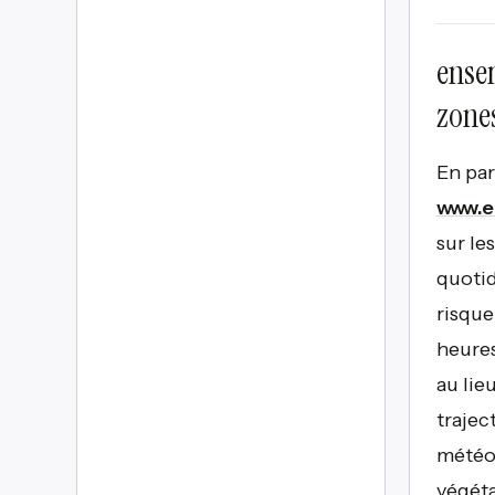
ensem
zones
En par
www.e
sur le
quotid
risque
heures
au lie
trajec
météor
végéta