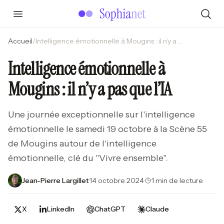
Accueil
/
Intelligence émotionnelle à Mougins : il n’y a pas que l’IA
Intelligence émotionnelle à
Mougins : il n’y a pas que l’IA
Une journée exceptionnelle sur l'intelligence
émotionnelle le samedi 19 octobre à la Scène 55
de Mougins autour de l'intelligence
émotionnelle, clé du "Vivre ensemble".
Jean-Pierre Largillet
·
14 octobre 2024
·
1 min de lecture
X
LinkedIn
ChatGPT
Claude