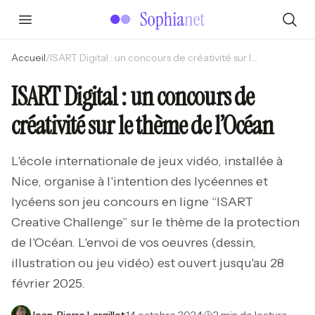
Accueil
/
ISART Digital : un concours de créativité sur le thème de l’Océan
ISART Digital : un concours de
créativité sur le thème de l’Océan
L'école internationale de jeux vidéo, installée à
Nice, organise à l'intention des lycéennes et
lycéens son jeu concours en ligne “ISART
Creative Challenge” sur le thème de la protection
de l'Océan. L'envoi de vos oeuvres (dessin,
illustration ou jeu vidéo) est ouvert jusqu'au 28
février 2025.
Jean-Pierre Largillet
·
14 octobre 2024
·
2 min de lecture