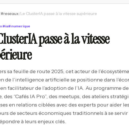
/
#
reseaux
/
Le ClusterIA passe à la vitesse supérieure
ux
#
ia
#
numerique
ClusterIA passe à la vitesse
érieure
ers sa feuille de route 2025, cet acteur de l’écosystèm
n de l’intelligence artificielle se positionne dans l’éc
 en facilitateur de l’adoption de l’IA. Au programme de
e, des “Cafés IA Pro”, des meetups, des ateliers stratég
ses en relations ciblées avec des experts pour aider le
urs de secteurs économiques traditionnels à se servir 
épondre à leurs enjeux clés.