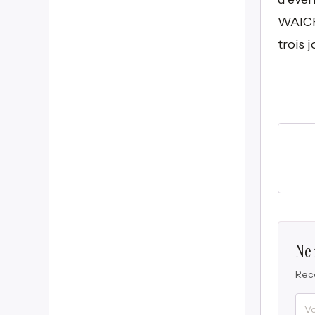
WAICF 
trois 
Ne
Rece