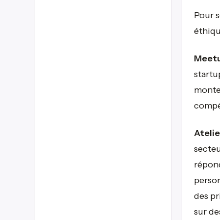
Pour s
éthiqu
Meetu
startu
monte
compé
Atelie
secteu
répond
person
des pr
sur de