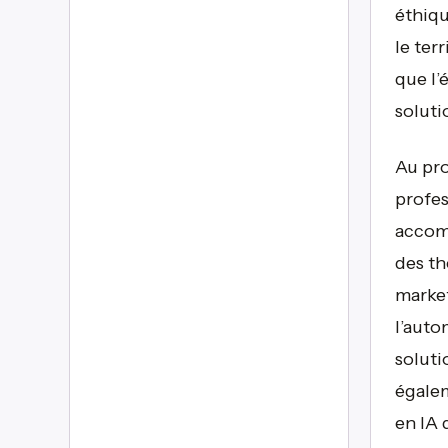
éthiqu
le ter
que l’
soluti
Au pro
profes
accomp
des th
market
l’auto
soluti
égalem
en IA 