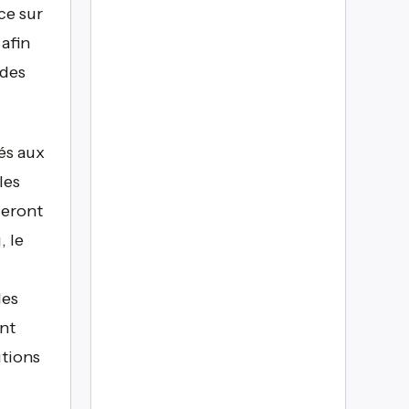
ce sur
 afin
 des
.
és aux
les
deront
, le
les
nt
utions