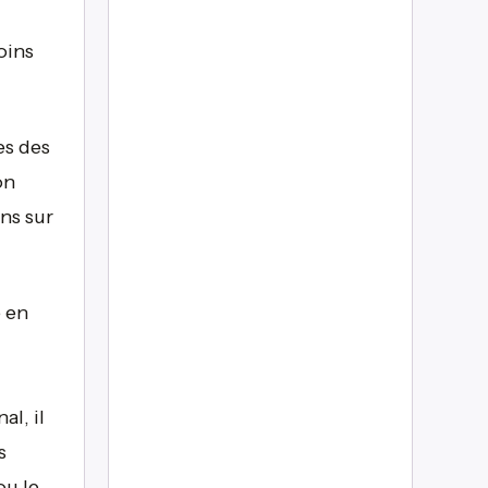
oins
es des
on
ns sur
e en
al, il
s
u le