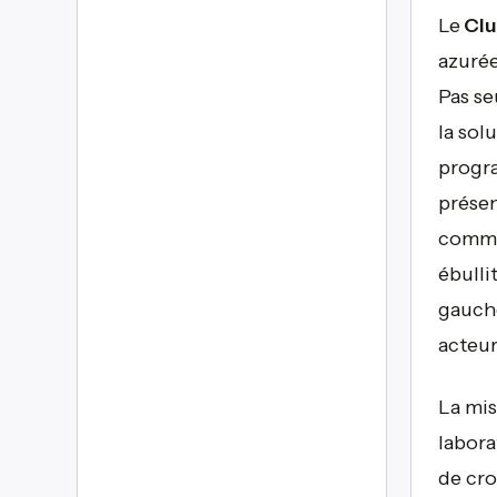
Le
Clu
azurée
Pas se
la sol
progra
présen
comme 
ébulli
gauche
acteur
La mis
labora
de cro