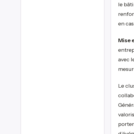
le bât
renfor
en cas
Mise e
entrep
avec l
mesur
Le clu
collab
Généra
valori
porter
d’évé