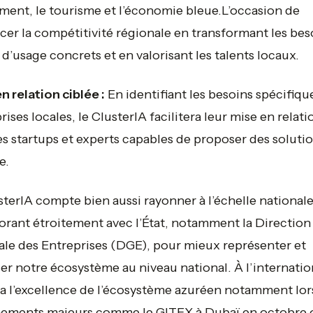
iment, le tourisme et l’économie bleue.L’occasion de
cer la compétitivité régionale en transformant les bes
 d’usage concrets et en valorisant les talents locaux.
n relation ciblée :
En identifiant les besoins spécifiqu
rises locales, le ClusterIA facilitera leur mise en relati
es startups et experts capables de proposer des solutio
e.
sterIA compte bien aussi rayonner à l’échelle national
orant étroitement avec l’État, notamment la Direction
le des Entreprises (DGE), pour mieux représenter et
ser notre écosystème au niveau national. À l’internation
a l’excellence de l’écosystème azuréen notamment lor
nements majeurs comme le GITEX à Dubaï en octobre o