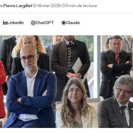
n-Pierre Largillet
·
12 février 2025
·
3 min de lecture
LinkedIn
ChatGPT
Claude