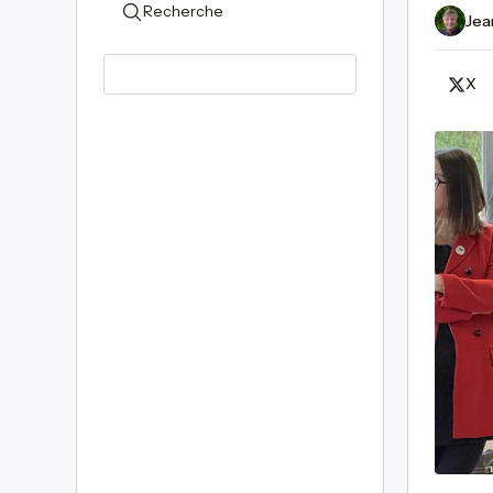
Recherche
Jea
X