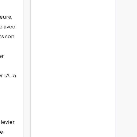
ieure.
é avec
ns son
er
r IA -à
levier
ge