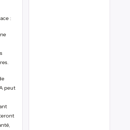
ace :
une
s
res.
de
IA peut
ant
teront
anté,