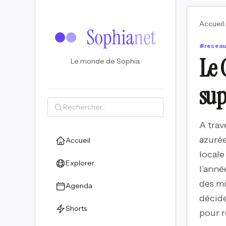
Accueil
#
resea
Le 
Le monde de Sophia.
sup
A trav
azurée
Accueil
locale
Explorer
l’anné
des mi
Agenda
décide
Shorts
pour r