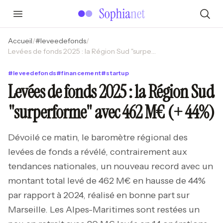
Accueil
/
#
leveedefonds
/
Levées de fonds 2025 : la Région Sud "surperforme" avec 462 M€ (+ 44%)
#
leveedefonds
#
financement
#
startup
Levées de fonds 2025 : la Région Sud
"surperforme" avec 462 M€ (+ 44%)
Dévoilé ce matin, le baromètre régional des
levées de fonds a révélé, contrairement aux
tendances nationales, un nouveau record avec un
montant total levé de 462 M€ en hausse de 44%
par rapport à 2024, réalisé en bonne part sur
Marseille. Les Alpes-Maritimes sont restées un