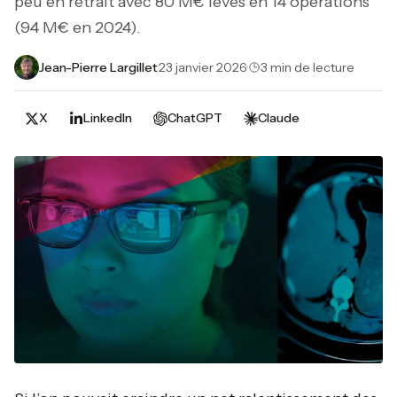
peu en retrait avec 80 M€ levés en 14 opérations
(94 M€ en 2024).
Jean-Pierre Largillet
·
23 janvier 2026
·
3 min de lecture
X
LinkedIn
ChatGPT
Claude