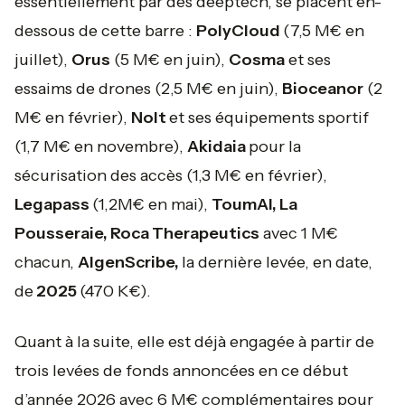
essentiellement par des deeptech, se placent en-
dessous de cette barre :
PolyCloud
(7,5 M€ en
juillet),
Orus
(5 M€ en juin),
Cosma
et ses
essaims de drones (2,5 M€ en juin),
Bioceanor
(2
M€ en février),
Nolt
et ses équipements sportif
(1,7 M€ en novembre),
Akidaia
pour la
sécurisation des accès (1,3 M€ en février),
Legapass
(1,2M€ en mai),
ToumAI, La
Pousseraie, Roca Therapeutics
avec 1 M€
chacun,
AlgenScribe,
la dernière levée, en date,
de
2025
(470 K€).
Quant à la suite, elle est déjà engagée à partir de
trois levées de fonds annoncées en ce début
d’année 2026 avec 6 M€ complémentaires pour