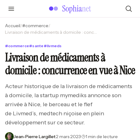
Accueil
/
#
commerce
/
Livraison de médicaments à domicile : concurrence en vue à Nice
#
commerce
#
sante
#
livmeds
Livraison de médicaments à
domicile : concurrence en vue à Nice
Acteur historique de la livraison de médicaments
à domicile, la startup mymediks annonce son
arrivée à Nice, le berceau et le fief
de Livmed’s, medtech niçoise en plein
développement sur ce secteur.
Jean-Pierre Largillet
·
2 mars 2023
·
1 min de lecture