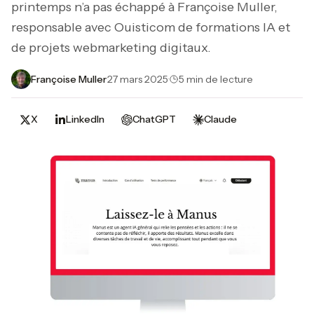
printemps n’a pas échappé à Françoise Muller,
responsable avec Ouisticom de formations IA et
de projets webmarketing digitaux.
Françoise Muller
·
27 mars 2025
·
5 min de lecture
X
LinkedIn
ChatGPT
Claude