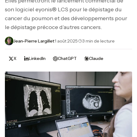
Elles permettront le lancement commercial de
son logiciel eyonis® LCS pour le dépistage du
cancer du poumon et des développements pour
le dépistage précoce d’autres cancers.
Jean-Pierre Largillet
·
1 août 2025
·
3 min de lecture
X
LinkedIn
ChatGPT
Claude