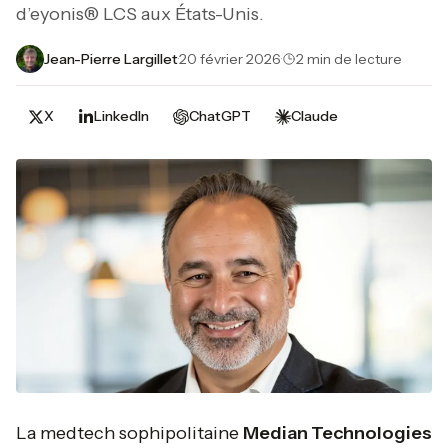
d’eyonis® LCS aux États-Unis.
Jean-Pierre Largillet
·
20 février 2026
·
2 min de lecture
X
LinkedIn
ChatGPT
Claude
La medtech sophipolitaine
Median Technologies