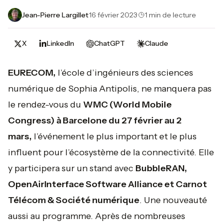
Jean-Pierre Largillet
·
16 février 2023
·
1 min de lecture
X
LinkedIn
ChatGPT
Claude
EURECOM,
l’école d’ingénieurs des sciences
numérique de Sophia Antipolis, ne manquera pas
le rendez-vous du
WMC (World Mobile
Congress) à Barcelone du 27 février au 2
mars,
l’événement le plus important et le plus
influent pour l’écosystème de la connectivité. Elle
y participera sur un stand avec
BubbleRAN,
OpenAirInterface Software Alliance et Carnot
Télécom & Société numérique
. Une nouveauté
aussi au programme. Après de nombreuses