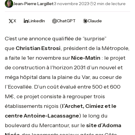
Jean-Pierre Largillet
·
3 novembre 2023
·
2 min de lecture
X
LinkedIn
ChatGPT
Claude
C’est une annonce qualifiée de “surprise”
que
Christian Estrosi
, président de la Métropole,
a faite le 1er novembre sur
Nice-Matin
: le projet
de construction à l'horizon 2031 d’un nouvel et
méga hôpital dans la plaine du Var, au coeur de
l’Ecovallée. D’un coût évalué entre 500 et 600
M€, ce projet consiste à regrouper trois
établissements niçois (
l’Archet, Cimiez et le
centre Antoine-Lacassagne
) le long du
boulevard du Mercantour, sur le
site d’Adoma