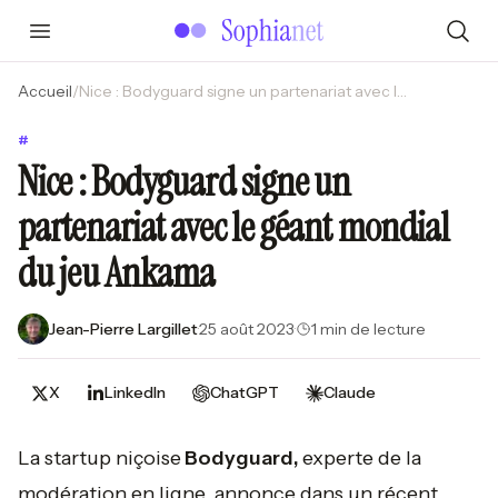
Accueil
/
Nice : Bodyguard signe un partenariat avec le géant mondial du jeu Ankama
#
Nice : Bodyguard signe un
partenariat avec le géant mondial
du jeu Ankama
Jean-Pierre Largillet
·
25 août 2023
·
1 min de lecture
X
LinkedIn
ChatGPT
Claude
La startup niçoise
Bodyguard,
experte de la
modération en ligne, annonce dans un récent