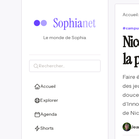
Accueil
#
campu
Nic
Le monde de Sophia.
la 
Faire
des je
Accueil
douce 
Explorer
d'Inno
de Nic
Agenda
Jea
Shorts