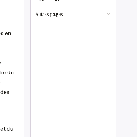
Autres pages
es en
u
e
dre du
e
 des
 et du