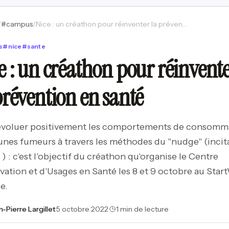
/
#
campus
/
Nice : un créathon pour réinventer la prévention en santé
s
#
nice
#
sante
e : un créathon pour réinvent
prévention en santé
 évoluer positivement les comportements de consomm
unes fumeurs à travers les méthodes du "nudge" (incit
) : c'est l'objectif du créathon qu'organise le Centre
vation et d'Usages en Santé les 8 et 9 octobre au Star
e.
n-Pierre Largillet
·
5 octobre 2022
·
1 min de lecture