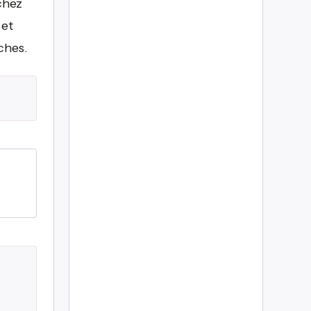
chez
 et
ches.