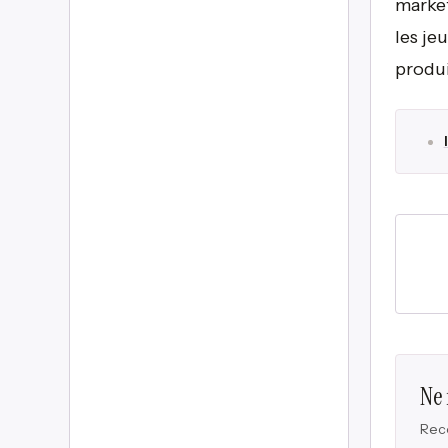
market
les je
produi
Ne
Rece