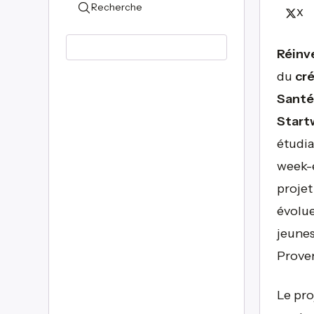
Recherche
X
Réinv
du
cr
Santé
Start
étudia
week-e
projet
évolu
jeunes
Prove
Le pro