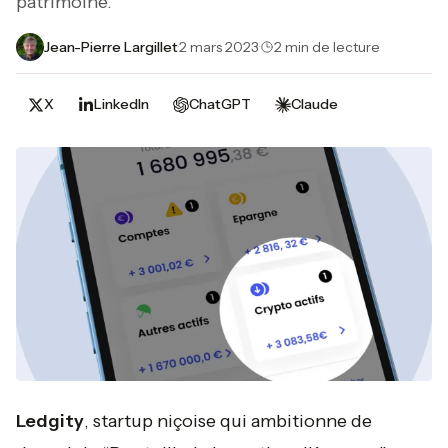
patrimoine.
Jean-Pierre Largillet
·
2 mars 2023
·
2 min de lecture
X
LinkedIn
ChatGPT
Claude
Ledgity
, startup niçoise qui ambitionne de