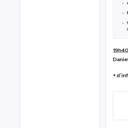
19h40
Danie
+ d’in