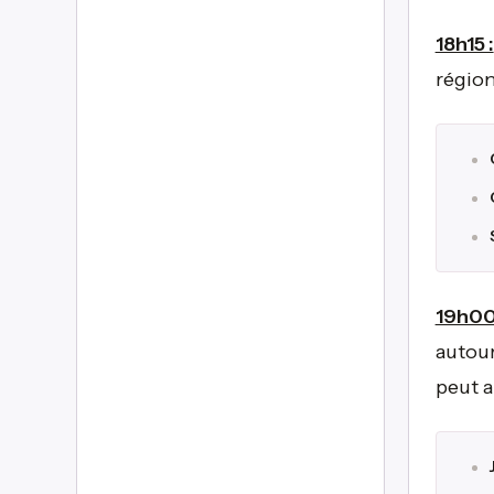
18h15 :
région
19h00
autour
peut a