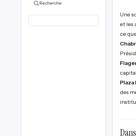
Recherche
Une so
et les
ce qu
Chabri
Présid
Flageu
capita
Plaza 
des me
instit
Dans