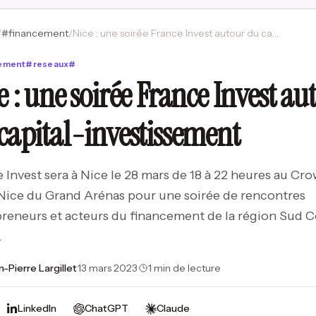
/
#
financement
/
Nice : une soirée France Invest autour du capital-investissement
cement
#
reseaux
#
e : une soirée France Invest au
capital-investissement
 Invest sera à Nice le 28 mars de 18 à 22 heures au Cr
Nice du Grand Arénas pour une soirée de rencontres
reneurs et acteurs du financement de la région Sud C
.
n-Pierre Largillet
·
13 mars 2023
·
1 min de lecture
LinkedIn
ChatGPT
Claude