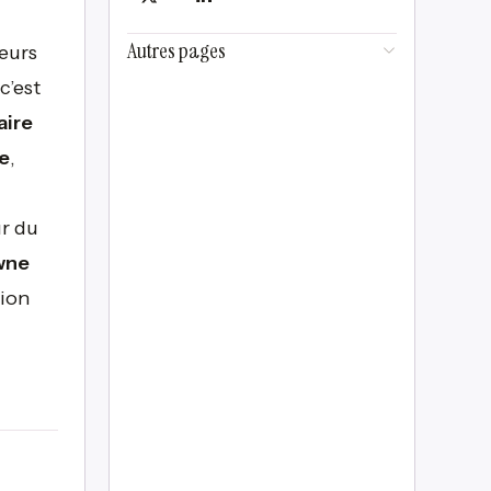
Autres pages
eurs
c’est
aire
e
,
ur du
wne
tion