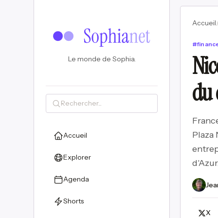
Accueil
#
finan
Nic
Le monde de Sophia.
du 
France
Plaza 
Accueil
entrep
Explorer
d'Azur
Agenda
Jea
Shorts
X