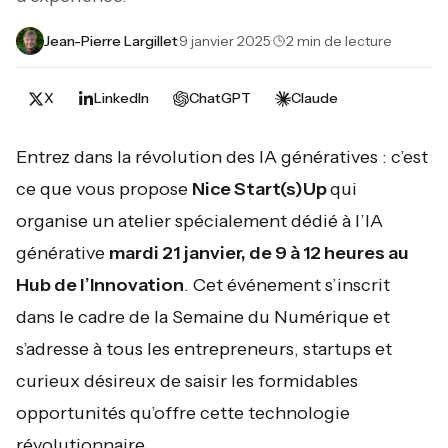
Jean-Pierre Largillet
·
9 janvier 2025
·
2 min de lecture
X
LinkedIn
ChatGPT
Claude
Entrez dans la révolution des IA génératives : c’est
ce que vous propose
Nice Start(s)Up
qui
organise un atelier spécialement dédié à l’IA
générative
mardi 21 janvier, de 9 à 12 heures au
Hub de l’Innovation
. Cet événement s’inscrit
dans le cadre de la Semaine du Numérique et
s’adresse à tous les entrepreneurs, startups et
curieux désireux de saisir les formidables
opportunités qu’offre cette technologie
révolutionnaire.