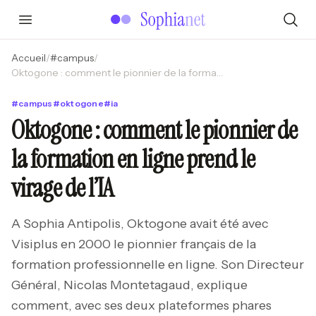
Accueil
/
#
campus
/
Oktogone : comment le pionnier de la formation en ligne prend le virage de l’IA
#
campus
#
oktogone
#
ia
Oktogone : comment le pionnier de
la formation en ligne prend le
virage de l’IA
A Sophia Antipolis, Oktogone avait été avec
Visiplus en 2000 le pionnier français de la
formation professionnelle en ligne. Son Directeur
Général, Nicolas Montetagaud, explique
comment, avec ses deux plateformes phares