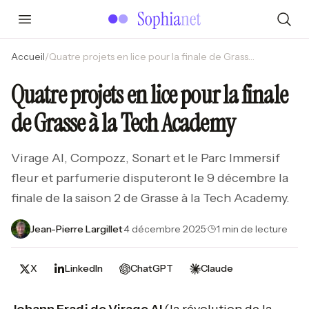
Accueil
/
Quatre projets en lice pour la finale de Grasse à la Tech Academy
Quatre projets en lice pour la finale
de Grasse à la Tech Academy
Virage AI, Compozz, Sonart et le Parc Immersif
fleur et parfumerie disputeront le 9 décembre la
finale de la saison 2 de Grasse à la Tech Academy.
Jean-Pierre Largillet
·
4 décembre 2025
·
1 min de lecture
X
LinkedIn
ChatGPT
Claude