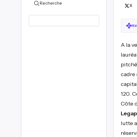
Recherche
X
Ré
A la v
lauré
pitché
cadre 
capita
120. C
Côte d
Lega
lutte 
réserv