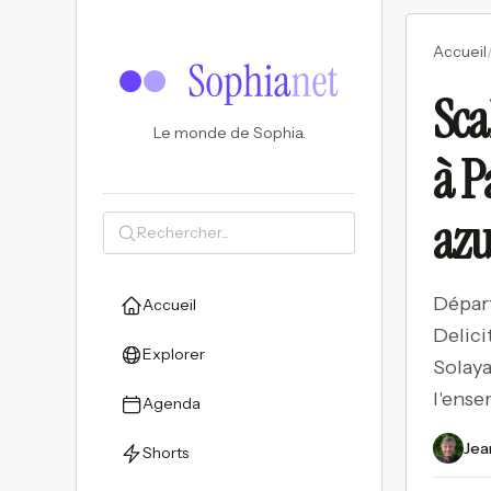
Accueil
Sca
Le monde de Sophia.
à P
az
Départ
Accueil
Delici
Explorer
Solaya
l'ense
Agenda
Jea
Shorts