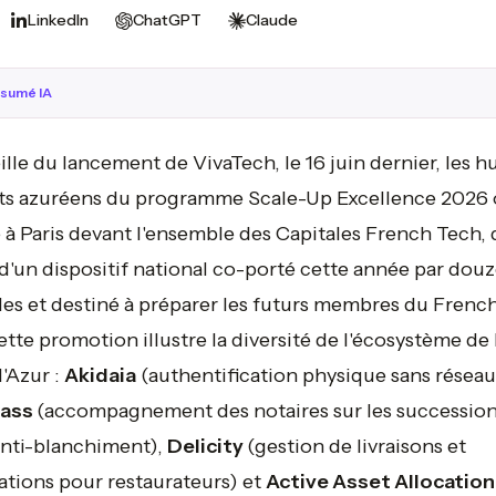
LinkedIn
ChatGPT
Claude
sumé IA
eille du lancement de VivaTech, le 16 juin dernier, les hu
ats azuréens du programme Scale-Up Excellence 2026 
 à Paris devant l'ensemble des Capitales French Tech, 
d'un dispositif national co-porté cette année par dou
les et destiné à préparer les futurs membres du Frenc
ette promotion illustre la diversité de l'écosystème de 
'Azur :
Akidaia
(authentification physique sans réseau
pass
(accompagnement des notaires sur les successions
anti-blanchiment),
Delicity
(gestion de livraisons et
ations pour restaurateurs) et
Active Asset Allocation