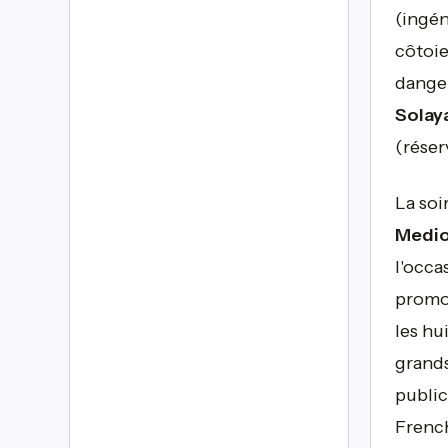
(ingén
côtoi
dange
Solay
(réser
La soi
Medi
l'occa
promot
les hu
grands
public
French