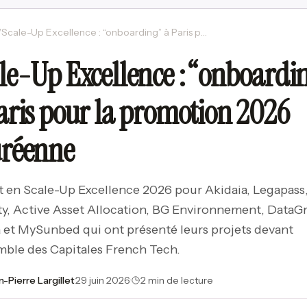
/
Scale-Up Excellence : “onboarding” à Paris pour la promotion 2026 azuréenne
le-Up Excellence : “onboardi
aris pour la promotion 2026
uréenne
 en Scale-Up Excellence 2026 pour Akidaia, Legapass
ty, Active Asset Allocation, BG Environnement, DataG
 et MySunbed qui ont présenté leurs projets devant
mble des Capitales French Tech.
n-Pierre Largillet
·
29 juin 2026
·
2 min de lecture