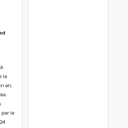
ed
 à
 la
n an,
des
s
 par le
 24