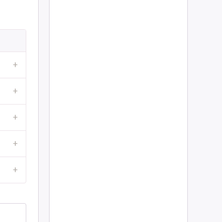
+
+
+
+
+