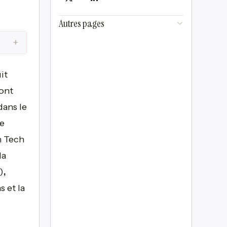
Autres pages
+
it
ont
dans le
ze
h Tech
la
)
,
 et la