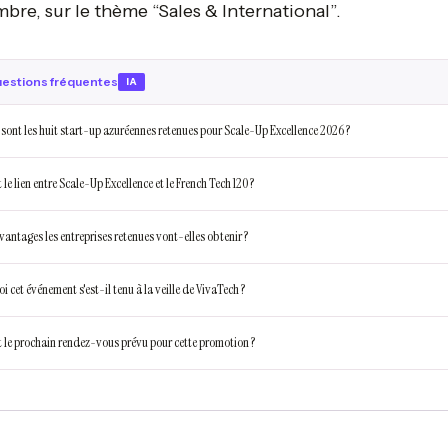
bre, sur le thème “Sales & International”.
estions fréquentes
IA
 sont les huit start-up azuréennes retenues pour Scale-Up Excellence 2026 ?
 le lien entre Scale-Up Excellence et le French Tech 120 ?
vantages les entreprises retenues vont-elles obtenir ?
 cet événement s'est-il tenu à la veille de VivaTech ?
t le prochain rendez-vous prévu pour cette promotion ?