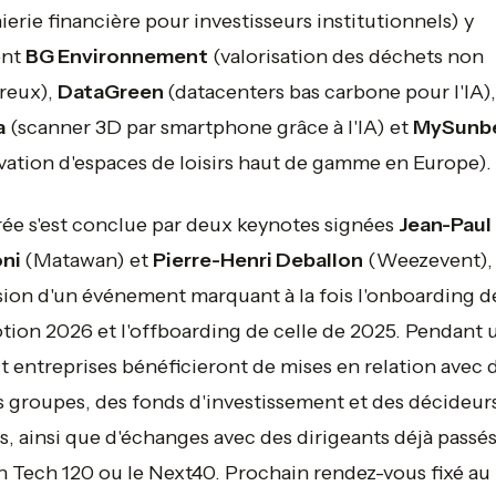
ierie financière pour investisseurs institutionnels) y
ent
BG Environnement
(valorisation des déchets non
reux),
DataGreen
(datacenters bas carbone pour l'IA),
a
(scanner 3D par smartphone grâce à l'IA) et
MySunb
vation d'espaces de loisirs haut de gamme en Europe).
rée s'est conclue par deux keynotes signées
Jean-Paul
oni
(Matawan) et
Pierre-Henri Deballon
(Weezevent),
sion d'un événement marquant à la fois l'onboarding de
ion 2026 et l'offboarding de celle de 2025. Pendant u
it entreprises bénéficieront de mises en relation avec 
 groupes, des fonds d'investissement et des décideur
s, ainsi que d'échanges avec des dirigeants déjà passés
 Tech 120 ou le Next40. Prochain rendez-vous fixé au