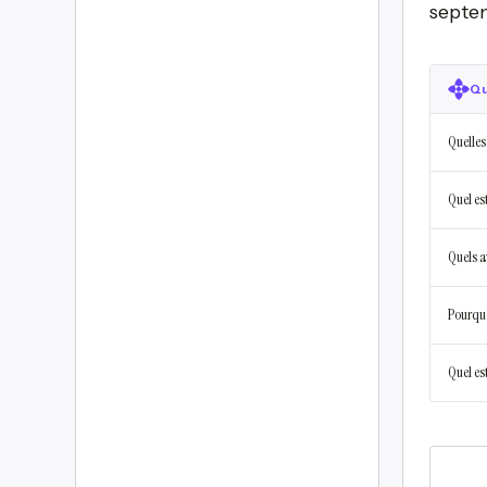
septem
Qu
Quelles
Quel est
Quels a
Pourquoi
Quel es