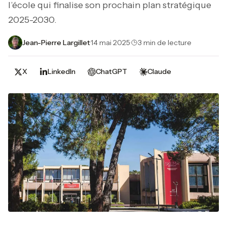
l’école qui finalise son prochain plan stratégique
2025-2030.
Jean-Pierre Largillet
·
14 mai 2025
·
3 min de lecture
X
LinkedIn
ChatGPT
Claude