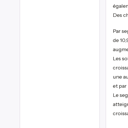
égalem
Des ch
Par se
de 10,
augmen
Les so
croiss
une a
et par
Le seg
atteig
croiss