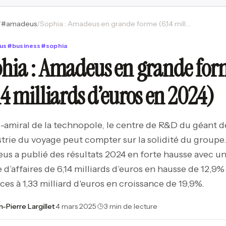
/
#
amadeus
/
Sophia : Amadeus en grande forme (6,14 milliards d’euros en 2024)
us
#
business
#
sophia
hia : Amadeus en grande for
14 milliards d’euros en 2024)
-amiral de la technopole, le centre de R&D du géant d
strie du voyage peut compter sur la solidité du groupe
s a publié des résultats 2024 en forte hausse avec u
e d’affaires de 6,14 milliards d’euros en hausse de 12,9%
ces à 1,33 milliard d'euros en croissance de 19,9%.
n-Pierre Largillet
·
4 mars 2025
·
3 min de lecture