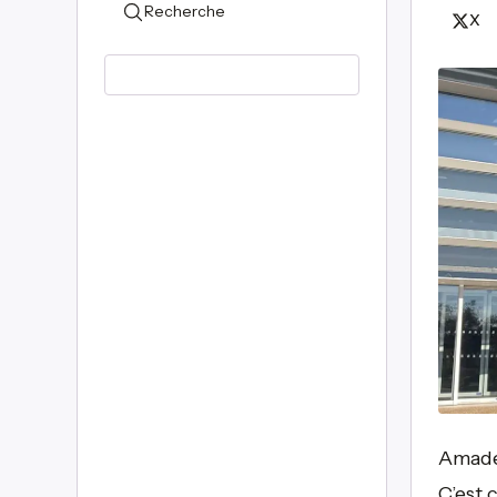
Recherche
X
Amadeu
C’est 