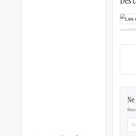
Des c
Les chiff
Ne
Rece