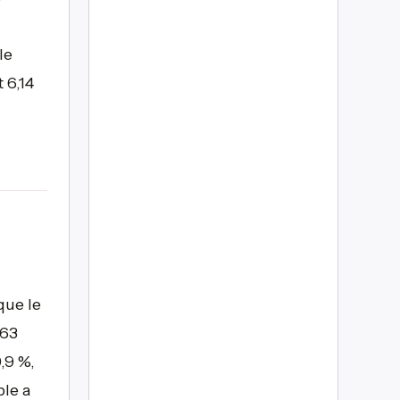
le
 6,14
que le
,63
,9 %,
ble a