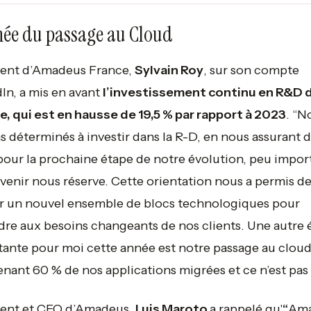
née du passage au Cloud
ent d’Amadeus France, ​
Sylvain Roy
, sur son compte
In, a mis en avant
l’investissement continu en R&D 
, qui est en hausse de 19,5 % par rapport à 2023
. “
N
s déterminés à investir dans la R-D, en nous assurant d
pour la prochaine étape de notre évolution, peu impor
avenir nous réserve. Cette orientation nous a permis d
r un nouvel ensemble de blocs technologiques pour
re aux besoins changeants de nos clients. Une autre 
ante pour moi cette année est notre passage au cloud
nant 60 % de nos applications migrées et ce n’est pas f
dent et CEO d’Amadeus,
Luis Maroto
a rappelé qu'
“
Am