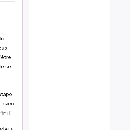
du
ous
’être
te ce
e
étape
, avec
ini !”
adeus