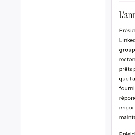
L'an
Présid
Linked
groupe
reston
prêts 
que l’
fourni
répond
import
mainte
Prési