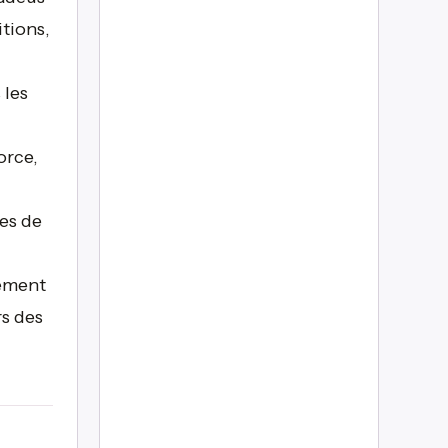
itions,
 les
orce,
es de
sement
rs des