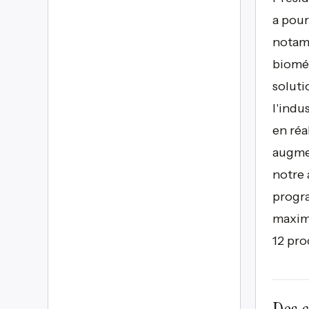
a pour
notamm
biomét
soluti
l'indu
en réa
augmen
notre 
progra
maximu
12 pro