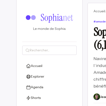
Accueil
#
amade
Sop
Le monde de Sophia.
(6,
Navire
l’indu
Accueil
Amadeu
Explorer
chiffr
bénéfi
Agenda
Jea
Shorts