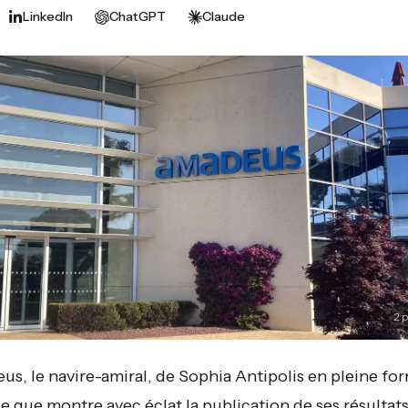
LinkedIn
ChatGPT
Claude
2
p
s, le navire-amiral, de Sophia Antipolis en pleine fo
ce que montre avec éclat la publication de ses résultat