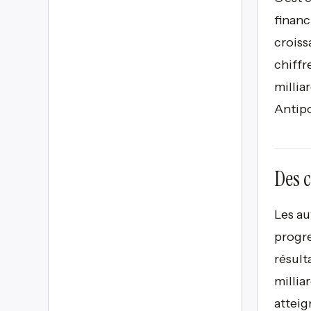
financ
croiss
chiffr
millia
Antipo
Des c
Les au
progre
résult
millia
atteig