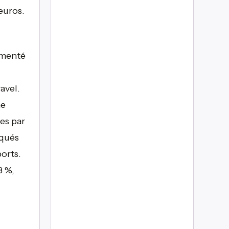
uros. ​
gmenté
avel.
ne
ues par
rqués
orts.
3 %,