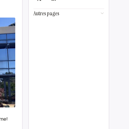
Autres pages
hotos
rme!
s