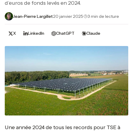
d’euros de fonds levés en 2024.
Jean-Pierre Largillet
·
20 janvier 2025
·
3 min de lecture
X
LinkedIn
ChatGPT
Claude
Une année 2024 de tous les records pour TSE à