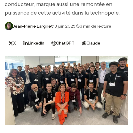
conducteur, marque aussi une remontée en
puissance de cette activité dans la technopole.
Jean-Pierre Largillet
·
13 juin 2025
·
3 min de lecture
X
LinkedIn
ChatGPT
Claude