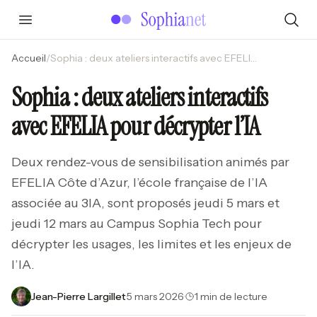
Accueil
/
Sophia : deux ateliers interactifs avec EFELIA pour décrypter l’IA
Sophia : deux ateliers interactifs
avec EFELIA pour décrypter l’IA
Deux rendez-vous de sensibilisation animés par
EFELIA Côte d’Azur, l’école française de l’IA
associée au 3IA, sont proposés jeudi 5 mars et
jeudi 12 mars au Campus Sophia Tech pour
décrypter les usages, les limites et les enjeux de
l’IA.
Jean-Pierre Largillet
·
5 mars 2026
·
1 min de lecture